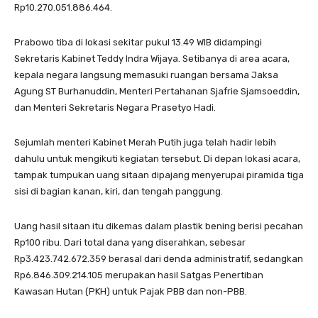
Rp10.270.051.886.464.
Prabowo tiba di lokasi sekitar pukul 13.49 WIB didampingi
Sekretaris Kabinet Teddy Indra Wijaya. Setibanya di area acara,
kepala negara langsung memasuki ruangan bersama Jaksa
Agung ST Burhanuddin, Menteri Pertahanan Sjafrie Sjamsoeddin,
dan Menteri Sekretaris Negara Prasetyo Hadi.
Sejumlah menteri Kabinet Merah Putih juga telah hadir lebih
dahulu untuk mengikuti kegiatan tersebut. Di depan lokasi acara,
tampak tumpukan uang sitaan dipajang menyerupai piramida tiga
sisi di bagian kanan, kiri, dan tengah panggung.
Uang hasil sitaan itu dikemas dalam plastik bening berisi pecahan
Rp100 ribu. Dari total dana yang diserahkan, sebesar
Rp3.423.742.672.359 berasal dari denda administratif, sedangkan
Rp6.846.309.214.105 merupakan hasil Satgas Penertiban
Kawasan Hutan (PKH) untuk Pajak PBB dan non-PBB.