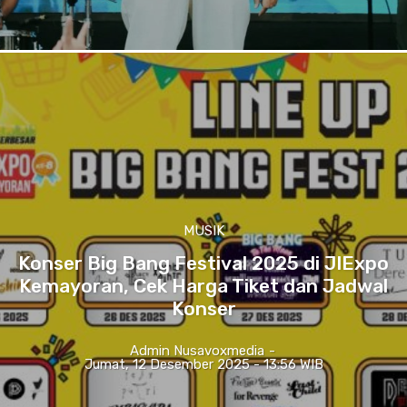
MUSIK
Konser Big Bang Festival 2025 di JIExpo
Kemayoran, Cek Harga Tiket dan Jadwal
Konser
Admin Nusavoxmedia
-
Jumat, 12 Desember 2025 - 13:56 WIB