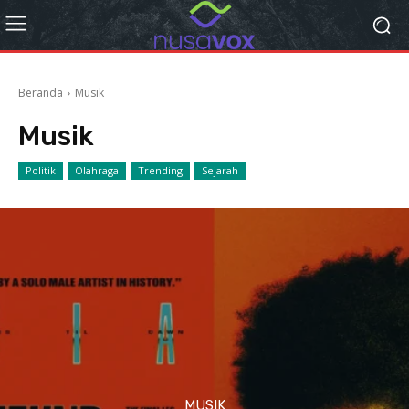
Beranda
Musik
Musik
Politik
Olahraga
Trending
Sejarah
MUSIK