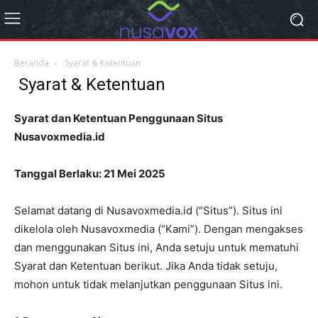
Beranda
Syarat & Ketentuan
Syarat & Ketentuan
Syarat dan Ketentuan Penggunaan Situs
Nusavoxmedia.id
Tanggal Berlaku: 21 Mei 2025
Selamat datang di Nusavoxmedia.id (“Situs”). Situs ini
dikelola oleh Nusavoxmedia (“Kami”). Dengan mengakses
dan menggunakan Situs ini, Anda setuju untuk mematuhi
Syarat dan Ketentuan berikut. Jika Anda tidak setuju,
mohon untuk tidak melanjutkan penggunaan Situs ini.