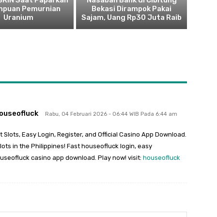
 BRIN Saat Paparkan
Nasabah Bank di Cibitung
puan Pemurnian
Bekasi Dirampok Pakai
Uranium
Sajam, Uang Rp30 Juta Raib
ouseofluck
Rabu, 04 Februari 2026 - 06:44 WIB Pada 6:44 am
 Slots, Easy Login, Register, and Official Casino App Download.
ts in the Philippines! Fast houseofluck login, easy
houseofluck casino app download. Play now! visit:
houseofluck