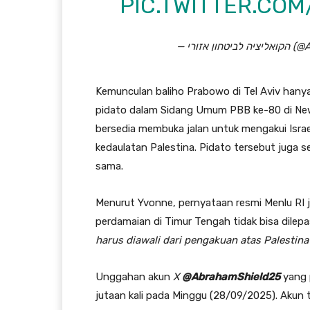
PIC.TWITTER.CO
—  אזורי
Kemunculan baliho Prabowo di Tel Aviv hany
pidato dalam Sidang Umum PBB ke-80 di New
bersedia membuka jalan untuk mengakui Israel
kedaulatan Palestina. Pidato tersebut juga
sama.
Menurut Yvonne, pernyataan resmi Menlu RI 
perdamaian di Timur Tengah tidak bisa dilepa
harus diawali dari pengakuan atas Palestin
Unggahan akun
X
@AbrahamShield25
yang p
jutaan kali pada Minggu (28/09/2025). Akun te