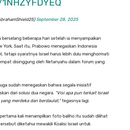
M/1NHZYFDYEQ
הקואליציה לביטחון (@AbrahamShield25)
September 28, 2025
a berselang beberapa hari setelah ia menyampaikan
 York. Saat itu, Prabowo menegaskan Indonesia
, tetapi syaratnya Israel harus lebih dulu menghormati
 sempat disinggung oleh Netanyahu dalam forum yang
juga sudah menegaskan bahwa segala inisiatif
skan dari solusi dua negara.
“Visi apa pun terkait Israel
a yang merdeka dan berdaulat,”
tegasnya lagi.
ertama kali menampilkan foto baliho itu sudah dilihat
rsebut diketahui mewakili Koalisi Israel untuk