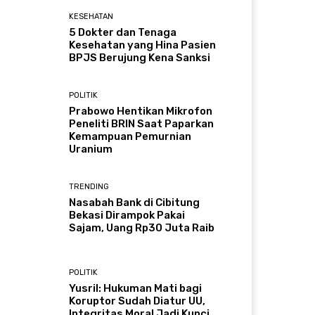
KESEHATAN
5 Dokter dan Tenaga
Kesehatan yang Hina Pasien
BPJS Berujung Kena Sanksi
POLITIK
Prabowo Hentikan Mikrofon
Peneliti BRIN Saat Paparkan
Kemampuan Pemurnian
Uranium
TRENDING
Nasabah Bank di Cibitung
Bekasi Dirampok Pakai
Sajam, Uang Rp30 Juta Raib
POLITIK
Yusril: Hukuman Mati bagi
Koruptor Sudah Diatur UU,
Integritas Moral Jadi Kunci