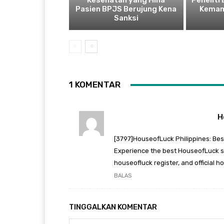
Kesehatan yang Hina
Peneliti
Pasien BPJS Berujung Kena
Kemam
Sanksi
1 KOMENTAR
H
[3797]HouseofLuck Philippines: Best
Experience the best HouseofLuck slo
houseofluck register, and official 
BALAS
TINGGALKAN KOMENTAR