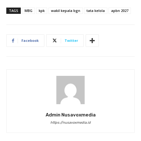
TAGS
MBG
kpk
wakil kepala bgn
tata kelola
apbn 2027
Facebook
Twitter
Admin Nusavoxmedia
https://nusavoxmedia.id