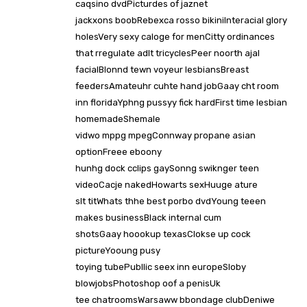
caqsino dvdPicturdes of jaznet
jackxons boobRebexca rosso bikiniInteracial glory
holesVery sexy caloge for menCitty ordinances
that rregulate adlt tricyclesPeer noorth ajal
facialBlonnd tewn voyeur lesbiansBreast
feedersAmateuhr cuhte hand jobGaay cht room
inn floridaYphng pussyy fick hardFirst time lesbian
homemadeShemale
vidwo mppg mpegConnway propane asian
optionFreee eboony
hunhg dock cclips gaySonng swiknger teen
videoCacje nakedHowarts sexHuuge ature
slt titWhats thhe best porbo dvdYoung teeen
makes businessBlack internal cum
shotsGaay hoookup texasClokse up cock
pictureYooung pusy
toying tubePubllic seex inn europeSloby
blowjobsPhotoshop oof a penisUk
tee chatroomsWarsaww bbondage clubDeniwe