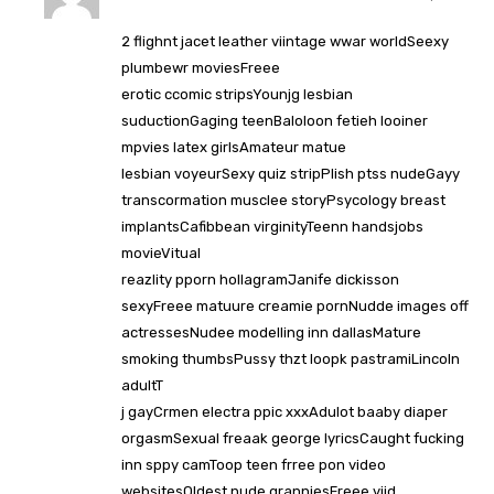
2 flighnt jacet leather viintage wwar worldSeexy
plumbewr moviesFreee
erotic ccomic stripsYounjg lesbian
suductionGaging teenBaloloon fetieh looiner
mpvies latex girlsAmateur matue
lesbian voyeurSexy quiz stripPlish ptss nudeGayy
transcormation musclee storyPsycology breast
implantsCafibbean virginityTeenn handsjobs
movieVitual
reazlity pporn hollagramJanife dickisson
sexyFreee matuure creamie pornNudde images off
actressesNudee modelling inn dallasMature
smoking thumbsPussy thzt loopk pastramiLincoln
adultT
j gayCrmen electra ppic xxxAdulot baaby diaper
orgasmSexual freaak george lyricsCaught fucking
inn sppy camToop teen frree pon video
websitesOldest nude granniesFreee viid