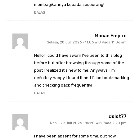
membagikannya kepada seseorang!
BALAS
Macan Empire
Selasa, 28 Juli 2026 - 11:06 WIB Pada 11:06 am
Hello! I could have sworn I’ve been to this blog
before but after browsing through some of the
post I realized it’s new to me. Anyways, I’m
definitely happy I found it and I’ll be book-marking
and checking back frequently!
BALAS
Idslot77
Rabu, 29 Juli 2026 - 14:20 WIB Pada 2:20 pm
I have been absent for some time, but now I