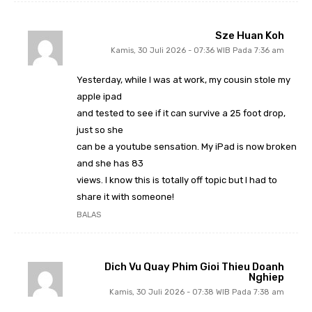
Sze Huan Koh
Kamis, 30 Juli 2026 - 07:36 WIB Pada 7:36 am
Yesterday, while I was at work, my cousin stole my
apple ipad
and tested to see if it can survive a 25 foot drop,
just so she
can be a youtube sensation. My iPad is now broken
and she has 83
views. I know this is totally off topic but I had to
share it with someone!
BALAS
Dich Vu Quay Phim Gioi Thieu Doanh
Nghiep
Kamis, 30 Juli 2026 - 07:38 WIB Pada 7:38 am