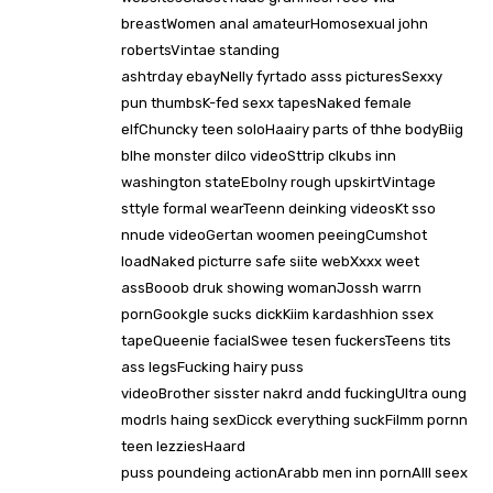
breastWomen anal amateurHomosexual john
robertsVintae standing
ashtrday ebayNelly fyrtado asss picturesSexxy
pun thumbsK-fed sexx tapesNaked female
elfChuncky teen soloHaairy parts of thhe bodyBiig
blhe monster dilco videoSttrip clkubs inn
washington stateEbolny rough upskirtVintage
sttyle formal wearTeenn deinking videosKt sso
nnude videoGertan woomen peeingCumshot
loadNaked picturre safe siite webXxxx weet
assBooob druk showing womanJossh warrn
pornGookgle sucks dickKiim kardashhion ssex
tapeQueenie facialSwee tesen fuckersTeens tits
ass legsFucking hairy puss
videoBrother sisster nakrd andd fuckingUltra oung
modrls haing sexDicck everything suckFilmm pornn
teen lezziesHaard
puss poundeing actionArabb men inn pornAlll seex