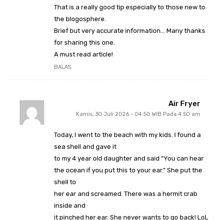
That is a really good tip especially to those new to
the blogosphere.
Brief but very accurate information… Many thanks
for sharing this one.
A must read article!
BALAS
Air Fryer
Kamis, 30 Juli 2026 - 04:50 WIB Pada 4:50 am
Today, I went to the beach with my kids. I found a
sea shell and gave it
to my 4 year old daughter and said “You can hear
the ocean if you put this to your ear.” She put the
shell to
her ear and screamed. There was a hermit crab
inside and
it pinched her ear. She never wants to go back! LoL