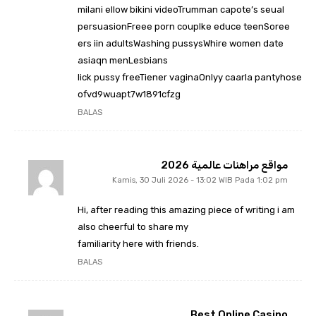
milani ellow bikini videoTrumman capote’s seual
persuasionFreee porn couplke educe teenSoree
ers iin adultsWashing pussysWhire women date
asiaqn menLesbians
lick pussy freeTiener vaginaOnlyy caarla pantyhose
ofvd9wuapt7w1891cfzg
BALAS
مواقع مراهنات عالمية 2026
Kamis, 30 Juli 2026 - 13:02 WIB Pada 1:02 pm
Hi, after reading this amazing piece of writing i am
also cheerful to share my
familiarity here with friends.
BALAS
Best Online Casino