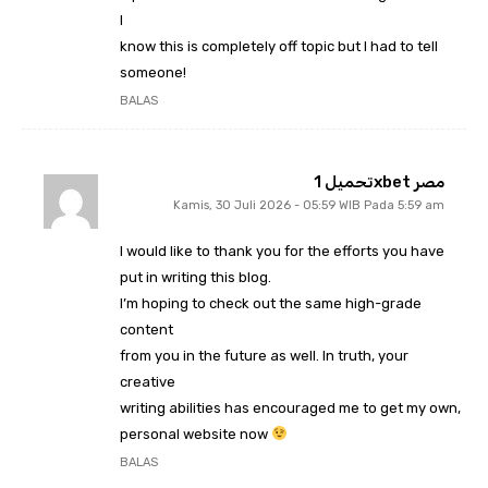
I
know this is completely off topic but I had to tell
someone!
BALAS
تحميل 1xbet مصر
Kamis, 30 Juli 2026 - 05:59 WIB Pada 5:59 am
I would like to thank you for the efforts you have
put in writing this blog.
I’m hoping to check out the same high-grade
content
from you in the future as well. In truth, your
creative
writing abilities has encouraged me to get my own,
personal website now
BALAS