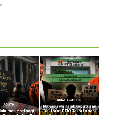
ia
UNCATEGORIZED
POLITIK
Mahasiswa Tolak Keputusan
 Hukuman Mati bagi
Rektorat PTIQ Jakarta soal