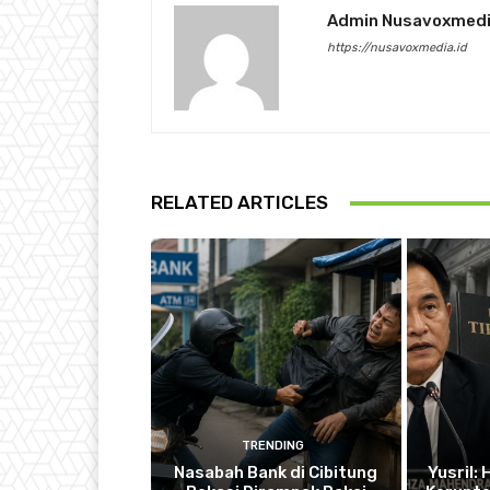
Admin Nusavoxmed
https://nusavoxmedia.id
RELATED ARTICLES
TRENDING
Nasabah Bank di Cibitung
Yusril: