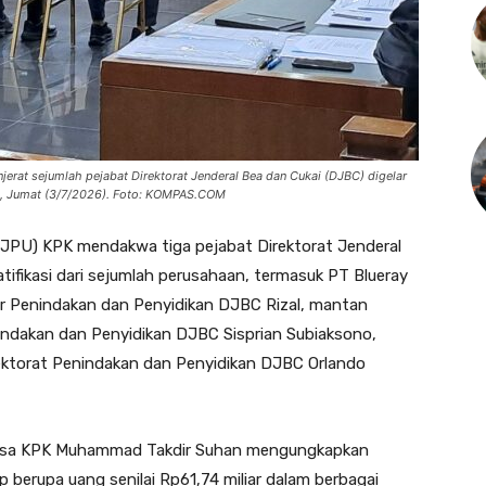
jerat sejumlah pejabat Direktorat Jenderal Bea dan Cukai (DJBC) digelar
sat, Jumat (3/7/2026). Foto: KOMPAS.COM
PU) KPK mendakwa tiga pejabat Direktorat Jenderal
ifikasi dari sejumlah perusahaan, termasuk PT Blueray
ur Penindakan dan Penyidikan DJBC Rizal, mantan
enindakan dan Penyidikan DJBC Sisprian Subiaksono,
irektorat Penindakan dan Penyidikan DJBC Orlando
aksa KPK Muhammad Takdir Suhan mengungkapkan
berupa uang senilai Rp61,74 miliar dalam berbagai