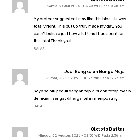
Kamis, 30 Juli 2026 - 08:38 WIB Pada 8:38 am
My brother suggested I may like this blog. He was
totally right. This put up truly made my day. You
cann’t believe just how a lot time I had spent for
this info! Thank you!
BALAS
Jual Rangkaian Bunga Meja
Jumat, 31 Juli 2026 - 00:23 WIB Pada 12:23 am
Saya selalu peduli dengan topik ini dan tetap masih
demikian, sangat dihargai telah memposting.
BALAS
Olxtoto Daftar
Minggu, 02 Agustus 2026 - 02:38 WIB Pada 2:38 am