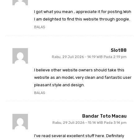
I got what you mean , appreciate it for posting.Woh
I am delighted to find this website through google.
BALAS
Slot88
Rabu, 29 Juli 2026 - 14:19 WIB Pada 2:19 pm
I believe other website owners should take this
website as an model, very clean and fantastic user
pleasant style and design.
BALAS
Bandar Toto Macau
Rabu, 29 Juli 2026 - 15:14 WIB Pada 3:14 pm
I’ve read several excellent stuff here. Definitely