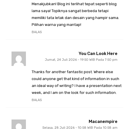
Menakjubkan! Blog ini terlihat tepat seperti blog
lama saya! Topiknya sangat berbeda tetapi
memiliki tata letak dan desain yang hampir sama.
Pilihan warna yang mantap!
BALAS
You Can Look Here
Jumat, 24 Juli 2026 - 19:50 WIB Pada 7:50 pm
Thanks for another fantastic post. Where else
could anyone get that kind of information in such
an ideal way of writing? I have a presentation next
week, and I am on the look for such information.
BALAS
Macanempire
Selasa, 28 Juli 2026 - 10:58 WIB Pada 10:58 am