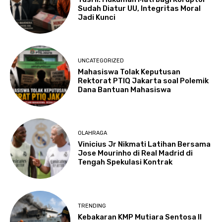
Sudah Diatur UU, Integritas Moral
Jadi Kunci
UNCATEGORIZED
Mahasiswa Tolak Keputusan
Rektorat PTIQ Jakarta soal Polemik
Dana Bantuan Mahasiswa
OLAHRAGA
Vinicius Jr Nikmati Latihan Bersama
Jose Mourinho di Real Madrid di
Tengah Spekulasi Kontrak
TRENDING
Kebakaran KMP Mutiara Sentosa II