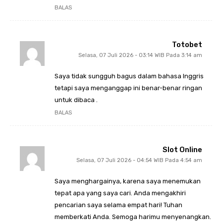
BALAS
Totobet
Selasa, 07 Juli 2026 - 03:14 WIB Pada 3:14 am
Saya tidak sungguh bagus dalam bahasa Inggris
tetapi saya menganggap ini benar-benar ringan
untuk dibaca .
BALAS
Slot Online
Selasa, 07 Juli 2026 - 04:54 WIB Pada 4:54 am
Saya menghargainya, karena saya menemukan
tepat apa yang saya cari. Anda mengakhiri
pencarian saya selama empat hari! Tuhan
memberkati Anda. Semoga harimu menyenangkan.