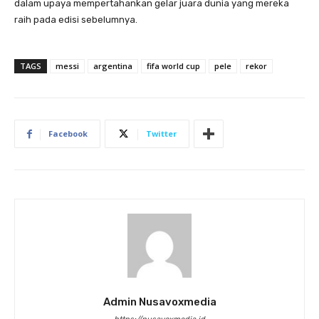
dalam upaya mempertahankan gelar juara dunia yang mereka
raih pada edisi sebelumnya.
TAGS
messi
argentina
fifa world cup
pele
rekor
Facebook
Twitter
Admin Nusavoxmedia