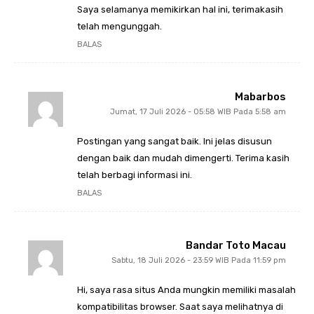
Saya selamanya memikirkan hal ini, terimakasih
telah mengunggah.
BALAS
Mabarbos
Jumat, 17 Juli 2026 - 05:58 WIB Pada 5:58 am
Postingan yang sangat baik. Ini jelas disusun
dengan baik dan mudah dimengerti. Terima kasih
telah berbagi informasi ini.
BALAS
Bandar Toto Macau
Sabtu, 18 Juli 2026 - 23:59 WIB Pada 11:59 pm
Hi, saya rasa situs Anda mungkin memiliki masalah
kompatibilitas browser. Saat saya melihatnya di