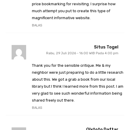
price bookmarking for revisiting. I surprise how
much attempt you put to create this type of
magnificent informative website.
BALAS
Situs Togel
Rabu, 29 Juli 2026 - 16:00 WIB Pada 4:00 pm
Thank you for the sensible critique. Me & my
neighbor were just preparing to do a little research
about this. We got a grab a book from our local
library but I think I learned more from this post. I am
very glad to see such wonderful information being
shared freely out there.
BALAS
Olxtoto Daftar