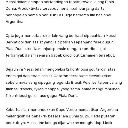
Messi dalam delapan pertandingan terakhirnya di ajang Piala
Dunia. Produktivitas tersebut menambah panjang daftar
pencapaian pemain berjuluk La Pulga bersama tim nasional
Argentina.
Opta juga mencatat rekor lain yang berhasil dipecahkan Messi.
Berkat gol dan assist yang ia ciptakan sepanjang fase gugur
Piala Dunia, kini ia menjadi pemain dengan kontribusi gol
terbanyak dalam sejarah babak knockout turnamen tersebut.
Sejauh ini Messi telah mengoleksi 12 kontribusi gol, terdiri atas
enam gol dan enam assist. Catatan tersebut melewati rekor
sebelumnya yang dipegang legenda Brasil, Pele, serta penyerang
timnas Prancis, Kylian Mbappe, yang sama-sama mengumpulkan
11 kontribusi gol di fase gugur Piala Dunia.
Keberhasilan menundukkan Cape Verde memastikan Argentina
melangkah ke babak 16 besar Piala Dunia 2026. Pada putaran
berikutnya, Messi dan kolega dijadwalkan menghadapi Mesir