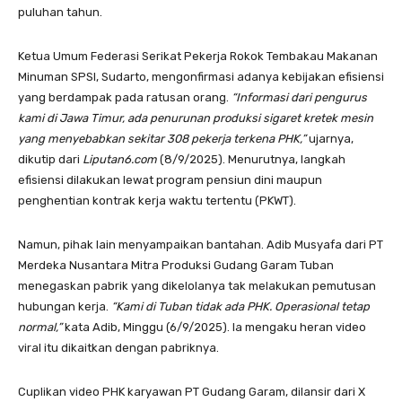
puluhan tahun.
Ketua Umum Federasi Serikat Pekerja Rokok Tembakau Makanan
Minuman SPSI, Sudarto, mengonfirmasi adanya kebijakan efisiensi
yang berdampak pada ratusan orang.
“Informasi dari pengurus
kami di Jawa Timur, ada penurunan produksi sigaret kretek mesin
yang menyebabkan sekitar 308 pekerja terkena PHK,”
ujarnya,
dikutip dari
Liputan6.com
(8/9/2025). Menurutnya, langkah
efisiensi dilakukan lewat program pensiun dini maupun
penghentian kontrak kerja waktu tertentu (PKWT).
Namun, pihak lain menyampaikan bantahan. Adib Musyafa dari PT
Merdeka Nusantara Mitra Produksi Gudang Garam Tuban
menegaskan pabrik yang dikelolanya tak melakukan pemutusan
hubungan kerja.
“Kami di Tuban tidak ada PHK. Operasional tetap
normal,”
kata Adib, Minggu (6/9/2025). Ia mengaku heran video
viral itu dikaitkan dengan pabriknya.
Cuplikan video PHK karyawan PT Gudang Garam, dilansir dari X