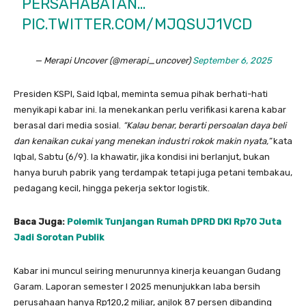
PERSAHABATAN…
PIC.TWITTER.COM/MJQSUJ1VCD
— Merapi Uncover (@merapi_uncover)
September 6, 2025
Presiden KSPI, Said Iqbal, meminta semua pihak berhati-hati
menyikapi kabar ini. Ia menekankan perlu verifikasi karena kabar
berasal dari media sosial.
“Kalau benar, berarti persoalan daya beli
dan kenaikan cukai yang menekan industri rokok makin nyata,”
kata
Iqbal, Sabtu (6/9). Ia khawatir, jika kondisi ini berlanjut, bukan
hanya buruh pabrik yang terdampak tetapi juga petani tembakau,
pedagang kecil, hingga pekerja sektor logistik.
Baca Juga:
Polemik Tunjangan Rumah DPRD DKI Rp70 Juta
Jadi Sorotan Publik
Kabar ini muncul seiring menurunnya kinerja keuangan Gudang
Garam. Laporan semester I 2025 menunjukkan laba bersih
perusahaan hanya Rp120,2 miliar, anjlok 87 persen dibanding