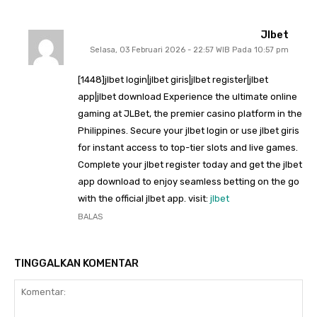
Jlbet
Selasa, 03 Februari 2026 - 22:57 WIB Pada 10:57 pm
[1448]jlbet login|jlbet giris|jlbet register|jlbet
app|jlbet download Experience the ultimate online
gaming at JLBet, the premier casino platform in the
Philippines. Secure your jlbet login or use jlbet giris
for instant access to top-tier slots and live games.
Complete your jlbet register today and get the jlbet
app download to enjoy seamless betting on the go
with the official jlbet app. visit:
jlbet
BALAS
TINGGALKAN KOMENTAR