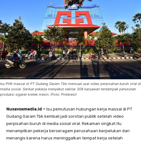
Isu PHK massal di PT Gudang Garam Tbk mencuat usai video perpisahan buruh viral di
media sosial. Serikat pekerja menyebut sekitar 308 karyawan terdampak penurunan
produksi sigaret kretek mesin. (Foto: Pinterest)
Nusavoxmedia.id –
Isu pemutusan hubungan kerja massal di PT
Gudang Garam Tbk kembali jadi sorotan publik setelah video
perpisahan buruh di media sosial viral. Rekaman singkat itu
menampilkan pekerja berseragam perusahaan berpelukan dan
menangis karena harus meninggalkan tempat kerja setelah