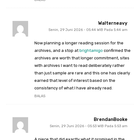
Walterneavy
Senin, 29 Juni 2026 - 05:44 WIB Pada 5:44 am
Now planning a longer reading session for the
archives, and a stop at
brightamigo
confirmed the
archives are worth that longer commitment, sites
with archives I want to read deliberately rather
than just sample are rare and this one has clearly
earned that level of interest based on the
consistency of what I have already read.
BALAS
BrendanBooke
Senin, 29 Juni 2026 - 05:53 WIB Pada 5:53 am
A piece that did exactly what it promised in the