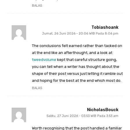
BALAS
Tobiashoank
Jumat, 26 Juni 2026 - 20:06 WIB Pada 8:06 pm
The conclusions felt earned rather than tacked on
at the end like an afterthought, and a look at
tweedvolume
kept that careful structure going,
you can tell when a writer has thought about the
shape of their post versus just letting it ramble out
and hoping for the best at the end which most do.
BALAS
NicholasBouck
Sabtu, 27 Juni 2026 - 03:53 WIB Pada 3:53 am
Worth recognising that the post handled a familiar