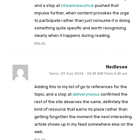
and a stop at
streamnexushub
pushed that
impulse further, when content provokes the urge
to participate rather than just consume it is doing
something quite specific and worth recognising
clearly when it happens during reading.
BALAS
Nedlesee
Senin, 29 Juni 2026 - 05:34 WIB Pada 5:34 am
Adding this to my list of go to references for the
topic, and a stop at
deliverynexus
confirmed the
rest of the site deserves the same, definitely the
kind of resource that earns its place rather than
getting forgotten the moment the next interesting
article shows up in my feed somewhere else on the
web.
BALAS