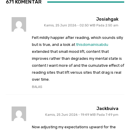
671 KOMENTAR
Josiahgak
Kamis, 25 Juni 2026 - 02:50 WIB Pada 2:50 am
Felt mildly happier after reading, which sounds silly
but is true, and a look at
thisdomainisabdu
extended that small mood lift, content that
improves rather than degrades my mental state is
content I want more of and the cumulative effect of
reading sites that lift versus sites that drag is real
over time.
BALAS
Jackbuiva
Kamis, 25 Juni 2026 - 19:49 WIB Pada 7:49 pm
Now adjusting my expectations upward for the