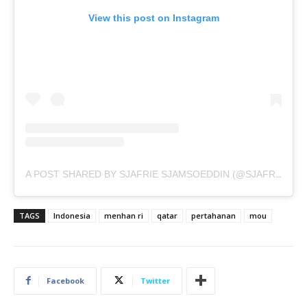
View this post on Instagram
A POST SHARED BY SJAFRIE SJAMSOEDDIN (@SJAFRIE.SJAMSOEDDIN)
TAGS
Indonesia
menhan ri
qatar
pertahanan
mou
Facebook
Twitter