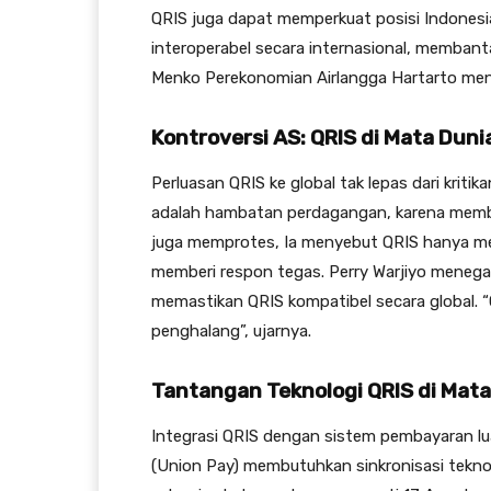
QRIS juga dapat memperkuat posisi Indonesi
interoperabel secara internasional, membant
Menko Perekonomian Airlangga Hartarto meneg
Kontroversi AS: QRIS di Mata Duni
Perluasan QRIS ke global tak lepas dari kri
adalah hambatan perdagangan, karena memba
juga memprotes, Ia menyebut QRIS hanya me
memberi respon tegas. Perry Warjiyo meneg
memastikan QRIS kompatibel secara global. “
penghalang”, ujarnya.
Tantangan Teknologi QRIS di Mata
Integrasi QRIS dengan sistem pembayaran l
(Union Pay) membutuhkan sinkronisasi teknol