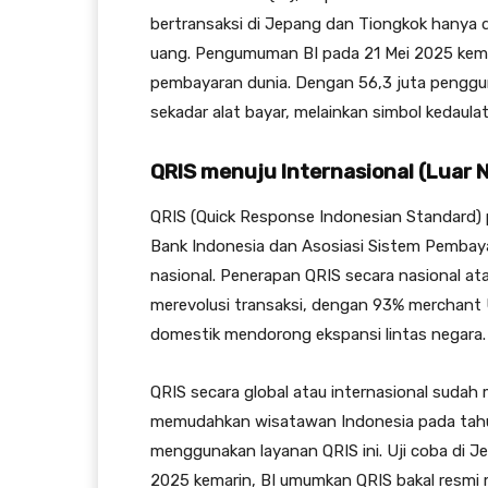
bertransaksi di Jepang dan Tiongkok hanya 
uang. Pengumuman BI pada 21 Mei 2025 kema
pembayaran dunia. Dengan 56,3 juta penggun
sekadar alat bayar, melainkan simbol kedaulata
QRIS menuju Internasional (Luar 
QRIS (Quick Response Indonesian Standard) p
Bank Indonesia dan Asosiasi Sistem Pembay
nasional. Penerapan QRIS secara nasional at
merevolusi transaksi, dengan 93% merchant 
domestik mendorong ekspansi lintas negara
QRIS secara global atau internasional sudah 
memudahkan wisatawan Indonesia pada tahun
menggunakan layanan QRIS ini. Uji coba di Je
2025 kemarin, BI umumkan QRIS bakal resmi