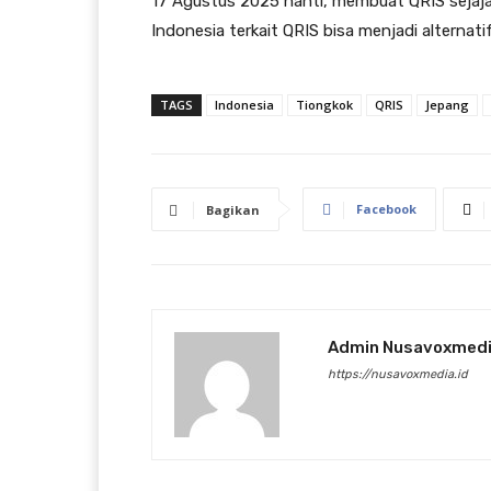
17 Agustus 2025 nanti, membuat QRIS sejaja
Indonesia terkait QRIS bisa menjadi alternati
TAGS
Indonesia
Tiongkok
QRIS
Jepang
Facebook
Bagikan
Admin Nusavoxmed
https://nusavoxmedia.id