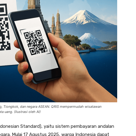
epang, Tiongkok, dan negara ASEAN. QRIS mempermudah wisatawan
a uang. (Ilustrasi oleh AI)
ndonesian Standard), yaitu sistem pembayaran andalan
egara. Mulai 17 Agustus 2025, warga Indonesia dapat