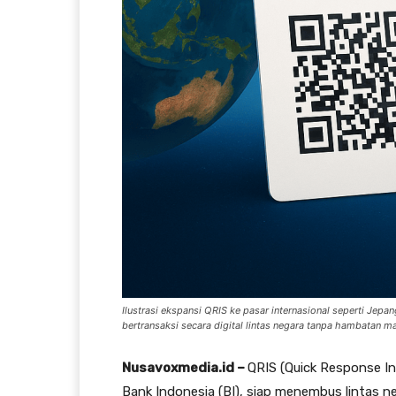
Ilustrasi ekspansi QRIS ke pasar internasional seperti J
bertransaksi secara digital lintas negara tanpa hambatan mat
Nusavoxmedia.id –
QRIS (Quick Response I
Bank Indonesia (BI), siap menembus lintas n