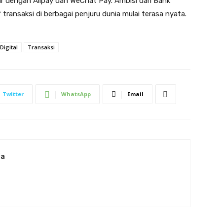
r dengan Alipay dan WeChat Pay. Ambisi dari Bank
f transaksi di berbagai penjuru dunia mulai terasa nyata.
Digital
Transaksi
Twitter
WhatsApp
Email
ia