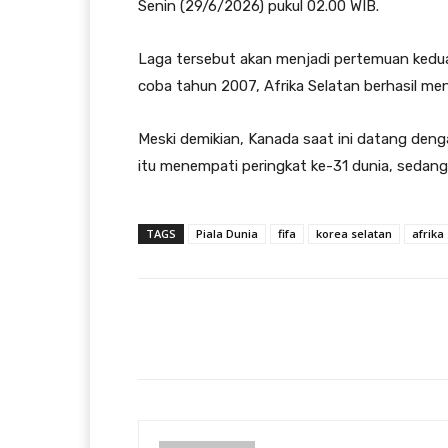
Senin (29/6/2026) pukul 02.00 WIB.
Laga tersebut akan menjadi pertemuan kedua
coba tahun 2007, Afrika Selatan berhasil m
Meski demikian, Kanada saat ini datang deng
itu menempati peringkat ke-31 dunia, sedangk
TAGS
Piala Dunia
fifa
korea selatan
afrika
Facebook
Bagikan