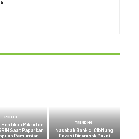
ia
POLITIK
TRENDING
 Hentikan Mikrofon
 BRIN Saat Paparkan
Nasabah Bank di Cibitung
puan Pemurnian
Bekasi Dirampok Pakai