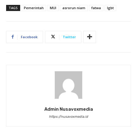
TAGS
Pemerintah
MUI
asrorun niam
fatwa
lgbt
Facebook
Twitter
Admin Nusavoxmedia
https://nusavoxmedia.id