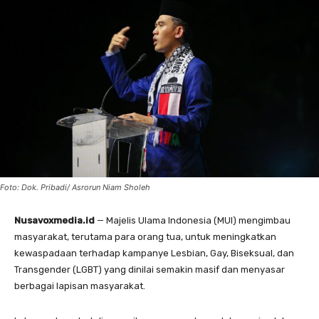
Foto: Dok. Pribadi/ Asrorun Niam Sholeh
Nusavoxmedia.id
— Majelis Ulama Indonesia (MUI) mengimbau
masyarakat, terutama para orang tua, untuk meningkatkan
kewaspadaan terhadap kampanye Lesbian, Gay, Biseksual, dan
Transgender (LGBT) yang dinilai semakin masif dan menyasar
berbagai lapisan masyarakat.