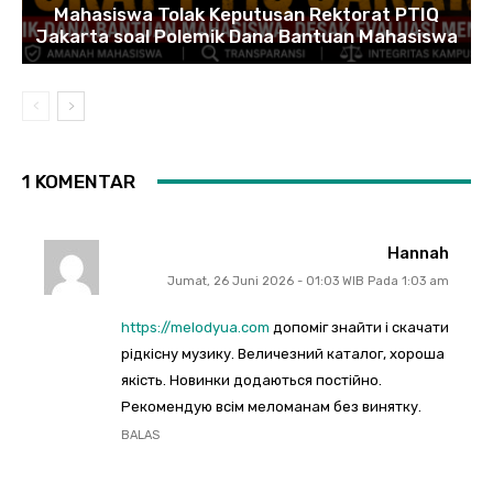
Mahasiswa Tolak Keputusan Rektorat PTIQ
Jakarta soal Polemik Dana Bantuan Mahasiswa
1 KOMENTAR
Hannah
Jumat, 26 Juni 2026 - 01:03 WIB Pada 1:03 am
https://melodyua.com
допоміг знайти і скачати
рідкісну музику. Величезний каталог, хороша
якість. Новинки додаються постійно.
Рекомендую всім меломанам без винятку.
BALAS