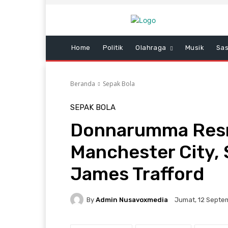
Home
Politik
Olahraga
Musik
Sas
Beranda
Sepak Bola
SEPAK BOLA
Donnarumma Res
Manchester City, 
James Trafford
By
Admin Nusavoxmedia
Jumat, 12 Septem