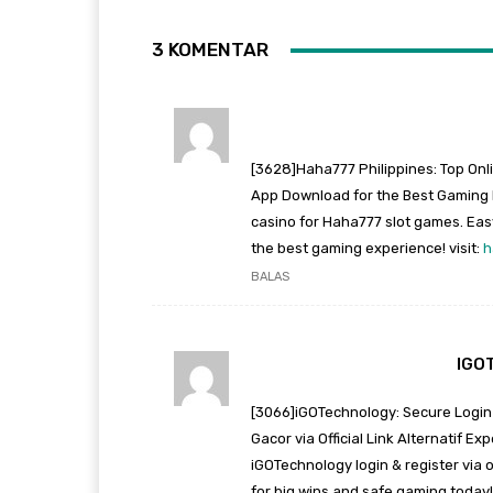
3 KOMENTAR
[3628]Haha777 Philippines: Top Onl
App Download for the Best Gaming E
casino for Haha777 slot games. Eas
the best gaming experience! visit:
h
BALAS
IGO
[3066]iGOTechnology: Secure Login &
Gacor via Official Link Alternatif E
iGOTechnology login & register via o
for big wins and safe gaming today! 