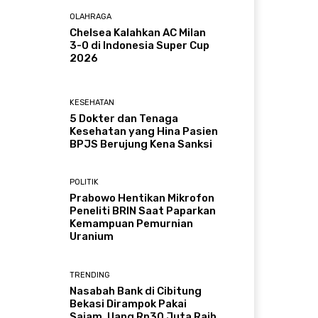
OLAHRAGA
Chelsea Kalahkan AC Milan
3-0 di Indonesia Super Cup
2026
KESEHATAN
5 Dokter dan Tenaga
Kesehatan yang Hina Pasien
BPJS Berujung Kena Sanksi
POLITIK
Prabowo Hentikan Mikrofon
Peneliti BRIN Saat Paparkan
Kemampuan Pemurnian
Uranium
TRENDING
Nasabah Bank di Cibitung
Bekasi Dirampok Pakai
Sajam, Uang Rp30 Juta Raib