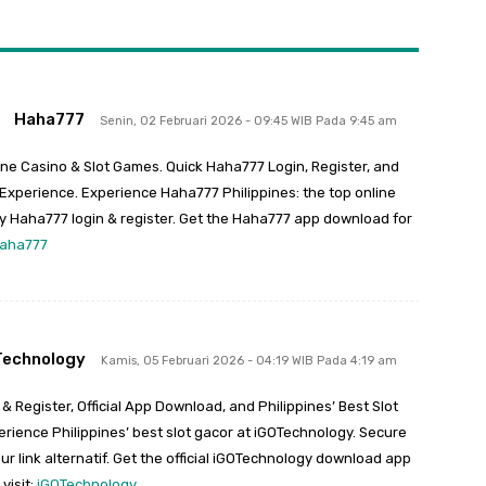
Haha777
Senin, 02 Februari 2026 - 09:45 WIB Pada 9:45 am
ine Casino & Slot Games. Quick Haha777 Login, Register, and
xperience. Experience Haha777 Philippines: the top online
y Haha777 login & register. Get the Haha777 app download for
aha777
Technology
Kamis, 05 Februari 2026 - 04:19 WIB Pada 4:19 am
 Register, Official App Download, and Philippines’ Best Slot
xperience Philippines’ best slot gacor at iGOTechnology. Secure
ur link alternatif. Get the official iGOTechnology download app
visit:
iGOTechnology