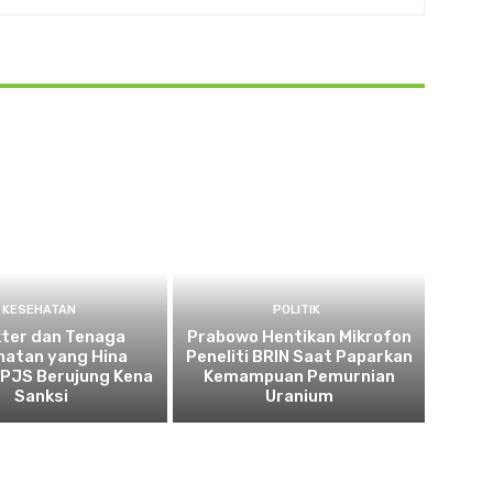
KESEHATAN
POLITIK
kter dan Tenaga
Prabowo Hentikan Mikrofon
hatan yang Hina
Peneliti BRIN Saat Paparkan
BPJS Berujung Kena
Kemampuan Pemurnian
Sanksi
Uranium