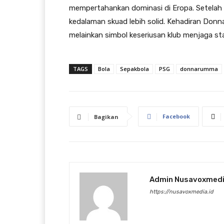
mempertahankan dominasi di Eropa. Setelah 
kedalaman skuad lebih solid. Kehadiran Do
melainkan simbol keseriusan klub menjaga sta
TAGS
Bola
Sepakbola
PSG
donnarumma
Facebook
Bagikan
Admin Nusavoxmed
https://nusavoxmedia.id