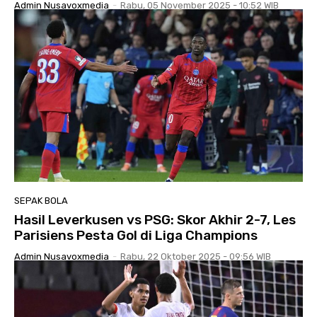
Admin Nusavoxmedia
-
Rabu, 05 November 2025 - 10:52 WIB
SEPAK BOLA
Hasil Leverkusen vs PSG: Skor Akhir 2-7, Les
Parisiens Pesta Gol di Liga Champions
Admin Nusavoxmedia
-
Rabu, 22 Oktober 2025 - 09:56 WIB