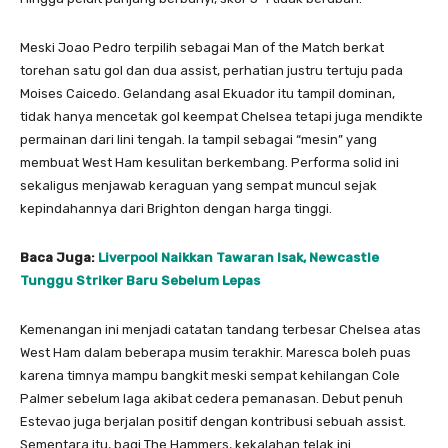
Meski Joao Pedro terpilih sebagai Man of the Match berkat
torehan satu gol dan dua assist, perhatian justru tertuju pada
Moises Caicedo. Gelandang asal Ekuador itu tampil dominan,
tidak hanya mencetak gol keempat Chelsea tetapi juga mendikte
permainan dari lini tengah. Ia tampil sebagai “mesin” yang
membuat West Ham kesulitan berkembang. Performa solid ini
sekaligus menjawab keraguan yang sempat muncul sejak
kepindahannya dari Brighton dengan harga tinggi.
Baca Juga:
Liverpool Naikkan Tawaran Isak, Newcastle
Tunggu Striker Baru Sebelum Lepas
Kemenangan ini menjadi catatan tandang terbesar Chelsea atas
West Ham dalam beberapa musim terakhir. Maresca boleh puas
karena timnya mampu bangkit meski sempat kehilangan Cole
Palmer sebelum laga akibat cedera pemanasan. Debut penuh
Estevao juga berjalan positif dengan kontribusi sebuah assist.
Sementara itu, bagi The Hammers, kekalahan telak ini