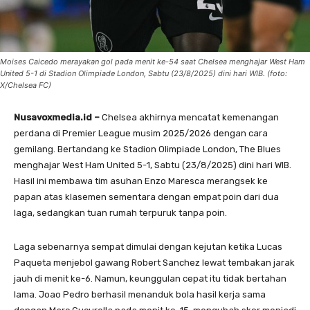
Moises Caicedo merayakan gol pada menit ke-54 saat Chelsea menghajar West Ham
United 5-1 di Stadion Olimpiade London, Sabtu (23/8/2025) dini hari WIB. (foto:
X/Chelsea FC)
Nusavoxmedia.id –
Chelsea akhirnya mencatat kemenangan
perdana di Premier League musim 2025/2026 dengan cara
gemilang. Bertandang ke Stadion Olimpiade London, The Blues
menghajar West Ham United 5-1, Sabtu (23/8/2025) dini hari WIB.
Hasil ini membawa tim asuhan Enzo Maresca merangsek ke
papan atas klasemen sementara dengan empat poin dari dua
laga, sedangkan tuan rumah terpuruk tanpa poin.
Laga sebenarnya sempat dimulai dengan kejutan ketika Lucas
Paqueta menjebol gawang Robert Sanchez lewat tembakan jarak
jauh di menit ke-6. Namun, keunggulan cepat itu tidak bertahan
lama. Joao Pedro berhasil menanduk bola hasil kerja sama