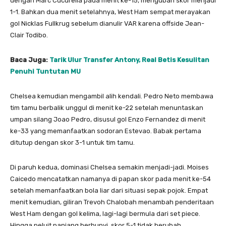
dengan Marc Cucurella pada menit ke-15, mengubah skor menjadi
1-1. Bahkan dua menit setelahnya, West Ham sempat merayakan
gol Nicklas Fullkrug sebelum dianulir VAR karena offside Jean-
Clair Todibo.
Baca Juga:
Tarik Ulur Transfer Antony, Real Betis Kesulitan
Penuhi Tuntutan MU
Chelsea kemudian mengambil alih kendali. Pedro Neto membawa
tim tamu berbalik unggul di menit ke-22 setelah menuntaskan
umpan silang Joao Pedro, disusul gol Enzo Fernandez di menit
ke-33 yang memanfaatkan sodoran Estevao. Babak pertama
ditutup dengan skor 3-1 untuk tim tamu.
Di paruh kedua, dominasi Chelsea semakin menjadi-jadi. Moises
Caicedo mencatatkan namanya di papan skor pada menit ke-54
setelah memanfaatkan bola liar dari situasi sepak pojok. Empat
menit kemudian, giliran Trevoh Chalobah menambah penderitaan
West Ham dengan gol kelima, lagi-lagi bermula dari set piece.
Hingga peluit panjang berbunyi, skor 5-1 tidak berubah.