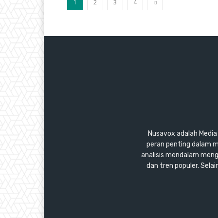
1
2
3
4
Nusavox adalah Media y
peran penting dalam m
analisis mendalam mengen
dan tren populer. Sel