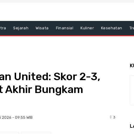
tra
Sejarah
Wisata
Finansial
Kuliner
Kesehatan
Tr
K
an United: Skor 2-3,
it Akhir Bungkam
3
i 2026 - 09:55 WIB
L