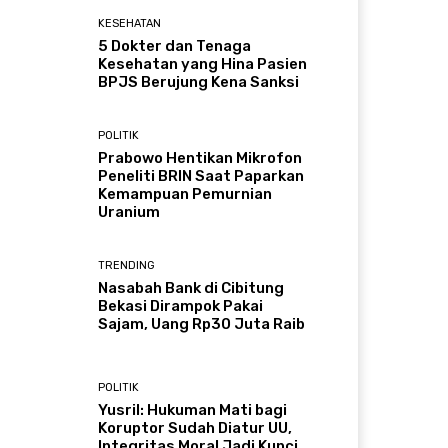
KESEHATAN
5 Dokter dan Tenaga
Kesehatan yang Hina Pasien
BPJS Berujung Kena Sanksi
POLITIK
Prabowo Hentikan Mikrofon
Peneliti BRIN Saat Paparkan
Kemampuan Pemurnian
Uranium
TRENDING
Nasabah Bank di Cibitung
Bekasi Dirampok Pakai
Sajam, Uang Rp30 Juta Raib
POLITIK
Yusril: Hukuman Mati bagi
Koruptor Sudah Diatur UU,
Integritas Moral Jadi Kunci