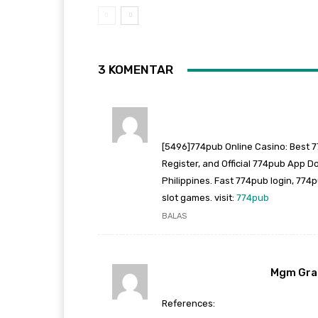
3 KOMENTAR
[5496]774pub Online Casino: Best 7
Register, and Official 774pub App D
Philippines. Fast 774pub login, 774
slot games. visit:
774pub
BALAS
Mgm Gra
References: