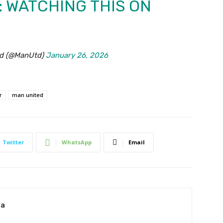
 WATCHING THIS ON
ed (@ManUtd)
January 26, 2026
r
man united
Twitter
WhatsApp
Email
ia