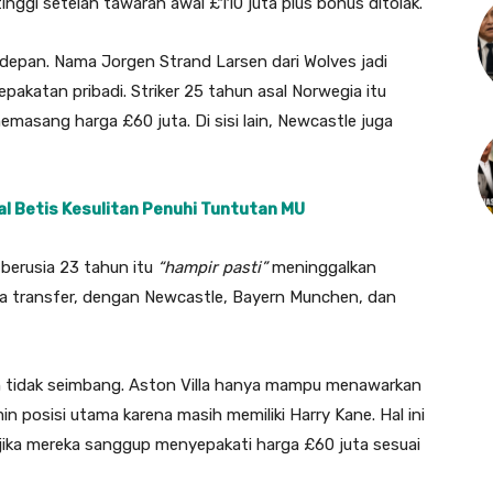
ggi setelah tawaran awal £110 juta plus bonus ditolak.
i depan. Nama Jorgen Strand Larsen dari Wolves jadi
akatan pribadi. Striker 25 tahun asal Norwegia itu
masang harga £60 juta. Di sisi lain, Newcastle juga
al Betis Kesulitan Penuhi Tuntutan MU
 berusia 23 tahun itu
“hampir pasti”
meninggalkan
ela transfer, dengan Newcastle, Bayern Munchen, dan
n tidak seimbang. Aston Villa hanya mampu menawarkan
 posisi utama karena masih memiliki Harry Kane. Hal ini
jika mereka sanggup menyepakati harga £60 juta sesuai