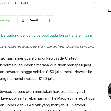
1
s 2025 - 14:31 WIB
L
hatsApp
Email
an Liverpool pada bursa transfer musim ini. (Foto: X/Transfer News Live)
sak masih menggantung di Newcastle United.
 bermain lagi karena merasa klub tidak menepati janji.
kan tawaran hingga sekitar £130 juta, meski Newcastle
yang memenuhi valuasi £150 juta.
Newcastle baru akan merelakan Isak bila dua syarat
i Liverpool serta keberhasilan The Magpies merekrut dua
Dean Jones dari
TEAMtalk
yang menyebut Liverpool