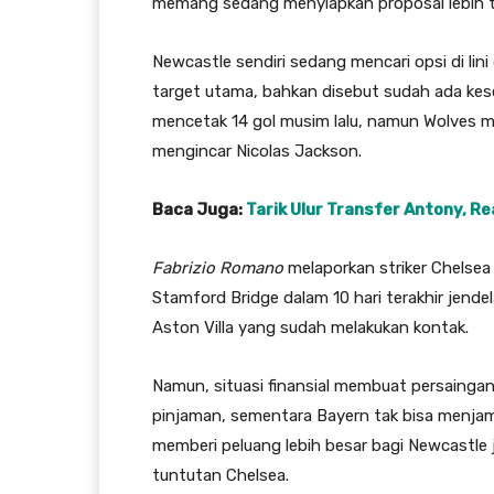
memang sedang menyiapkan proposal lebih tin
Newcastle sendiri sedang mencari opsi di lin
target utama, bahkan disebut sudah ada kesep
mencetak 14 gol musim lalu, namun Wolves me
mengincar Nicolas Jackson.
Baca Juga:
Tarik Ulur Transfer Antony, Re
Fabrizio Romano
melaporkan striker Chelsea
Stamford Bridge dalam 10 hari terakhir jend
Aston Villa yang sudah melakukan kontak.
Namun, situasi finansial membuat persainga
pinjaman, sementara Bayern tak bisa menjamin
memberi peluang lebih besar bagi Newcastle 
tuntutan Chelsea.