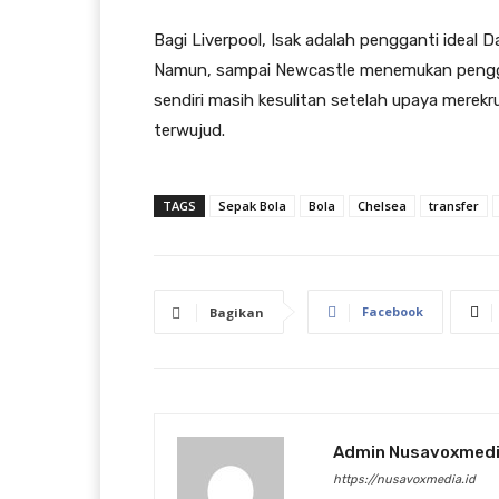
Bagi Liverpool, Isak adalah pengganti ideal
Namun, sampai Newcastle menemukan pengga
sendiri masih kesulitan setelah upaya merek
terwujud.
TAGS
Sepak Bola
Bola
Chelsea
transfer
Facebook
Bagikan
Admin Nusavoxmed
https://nusavoxmedia.id