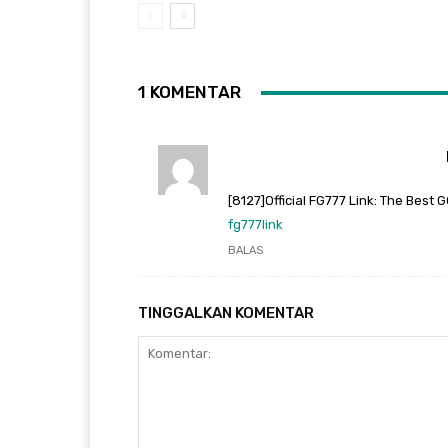
1 KOMENTAR
[8127]Official FG777 Link: The Best 
fg777link
BALAS
TINGGALKAN KOMENTAR