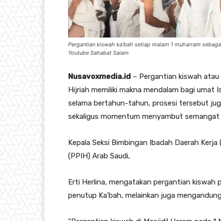
Pergantian kiswah ka'bah setiap malam 1 muharram sebagai 
Youtube Sahabat Salam
Nusavoxmedia.id
– Pergantian kiswah atau 
Hijriah memiliki makna mendalam bagi umat Is
selama bertahun-tahun, prosesi tersebut jug
sekaligus momentum menyambut semangat bar
Kepala Seksi Bimbingan Ibadah Daerah Kerja 
(PPIH) Arab Saudi,
Erti Herlina, mengatakan pergantian kiswah
penutup Ka’bah, melainkan juga mengandun