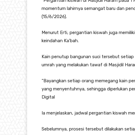
“Pergantian kiswah di Masjidil Haram pada 1
momentum lahirnya semangat baru dan pencucia
(15/6/2026).
Menurut Erti, pergantian kiswah juga memilik
keindahan Ka’bah.
Kain penutup bangunan suci tersebut setiap
umrah yang melakukan tawaf di Masjidil Hara
“Bayangkan setiap orang memegang kain penu
yang menyentuhnya, sehingga diperlukan pem
Digital
Ia menjelaskan, jadwal pergantian kiswah me
Sebelumnya, prosesi tersebut dilakukan seti