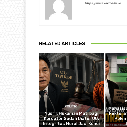
https://nusavoxmedia.id
RELATED ARTICLES
U
POLITIK
Mahasis
Yusril: Hukuman Mati bagi
Rektorat
Koruptor Sudah Diatur UU,
Polem
Integritas Moral Jadi Kunci