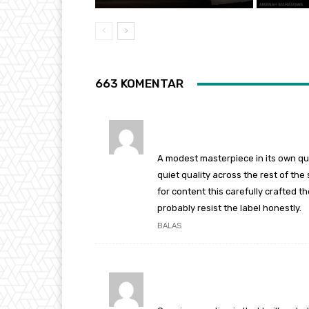
663 KOMENTAR
A modest masterpiece in its own qui
quiet quality across the rest of the
for content this carefully crafted 
probably resist the label honestly.
BALAS