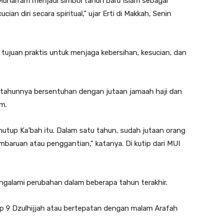
 Muharram menjadi simbol tahun baru Islam sebagai
n diri secara spiritual,” ujar Erti di Makkah, Senin
i tujuan praktis untuk menjaga kebersihan, kesucian, dan
 tahunnya bersentuhan dengan jutaan jamaah haji dan
m.
tup Ka’bah itu. Dalam satu tahun, sudah jutaan orang
baruan atau penggantian,” katanya. Di kutip dari MUI
ngalami perubahan dalam beberapa tahun terakhir.
ap 9 Dzulhijjah atau bertepatan dengan malam Arafah