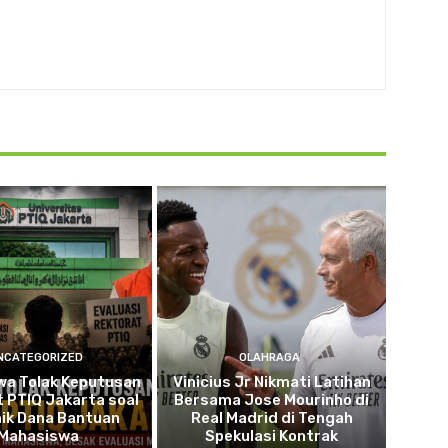
NCATEGORIZED
OLAHRAGA
wa Tolak Keputusan
Vinicius Jr Nikmati Latihan
 PTIQ Jakarta soal
Bersama Jose Mourinho di
ik Dana Bantuan
Real Madrid di Tengah
Mahasiswa
Spekulasi Kontrak