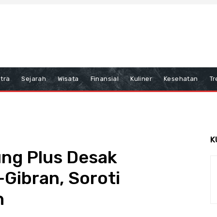
tra
Sejarah
Wisata
Finansial
Kuliner
Kesehatan
Tr
K
ng Plus Desak
Gibran, Soroti
h