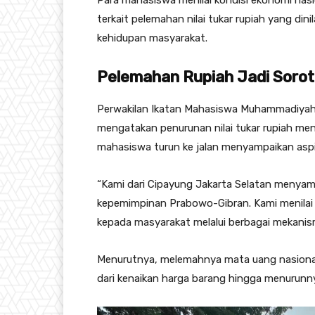
Para mahasiswa menilai kondisi ekonomi nasio
terkait pelemahan nilai tukar rupiah yang d
kehidupan masyarakat.
Pelemahan Rupiah Jadi Soro
Perwakilan Ikatan Mahasiswa Muhammadiyah 
mengatakan penurunan nilai tukar rupiah me
mahasiswa turun ke jalan menyampaikan aspi
“Kami dari Cipayung Jakarta Selatan menyam
kepemimpinan Prabowo-Gibran. Kami menilai
kepada masyarakat melalui berbagai mekanism
Menurutnya, melemahnya mata uang nasional
dari kenaikan harga barang hingga menurunny