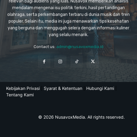
relevan bagi audiens yang luas. Nusavox memberikan analisis
mendalam mengenai isu politik terkini, hasil pertandingan
olahraga, serta perkembangan terbaru di dunia musik dan tren
populer. Selain itu, media ini juga menawarkan tips kesehatan
yang berguna dan menggugah selera dengan informasi kuliner
yang selalu menarik.
Contact us:
admin@nusavoxmedia.id
Kebijakan Privasi
|
Syarat & Ketentuan
|
Hubungi Kami
|
Tentang Kami
© 2026 NusavoxMedia. All rights reserved.