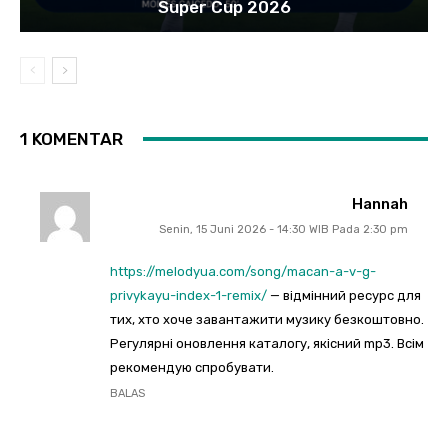
Super Cup 2026
1 KOMENTAR
Hannah
Senin, 15 Juni 2026 - 14:30 WIB Pada 2:30 pm
https://melodyua.com/song/macan-a-v-g-
privykayu-index-1-remix/
— відмінний ресурс для
тих, хто хоче завантажити музику безкоштовно.
Регулярні оновлення каталогу, якісний mp3. Всім
рекомендую спробувати.
BALAS