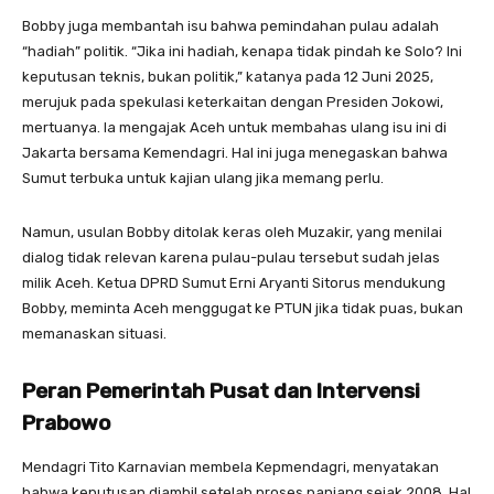
Bobby juga membantah isu bahwa pemindahan pulau adalah
“hadiah” politik. “Jika ini hadiah, kenapa tidak pindah ke Solo? Ini
keputusan teknis, bukan politik,” katanya pada 12 Juni 2025,
merujuk pada spekulasi keterkaitan dengan Presiden Jokowi,
mertuanya. Ia mengajak Aceh untuk membahas ulang isu ini di
Jakarta bersama Kemendagri. Hal ini juga menegaskan bahwa
Sumut terbuka untuk kajian ulang jika memang perlu.
Namun, usulan Bobby ditolak keras oleh Muzakir, yang menilai
dialog tidak relevan karena pulau-pulau tersebut sudah jelas
milik Aceh. Ketua DPRD Sumut Erni Aryanti Sitorus mendukung
Bobby, meminta Aceh menggugat ke PTUN jika tidak puas, bukan
memanaskan situasi.
Peran Pemerintah Pusat dan Intervensi
Prabowo
Mendagri Tito Karnavian membela Kepmendagri, menyatakan
bahwa keputusan diambil setelah proses panjang sejak 2008. Hal