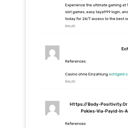
Experience the ultimate gaming at 
slot games, easy taya999 login, an
today for 24/7 access to the best on
BALAS
Ec
References:
Casino ohne Einzahlung
echtgeld c
BALAS
Https://body-Positivity.o
Pokies-Via-Payid-In-
References: