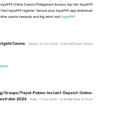
Taya999 Online Casino Philippines! Access top-tier taya999
d fast taya999 register. Secure your taya999 app download
line casino rewards and big wins! visit:
taya999
htgeld Casino
Selasa, 16 Juni 2026 - 19:46 WIB Pada 7:46 pm
asino
rg/groups/payid-Pokies-Instant-Deposit-Online-
Australia-2026
Rabu, 17 Juni 2026 - 12:14 WIB Pada 12:14 pm