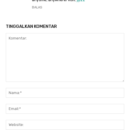
BALAS
TINGGALKAN KOMENTAR
Komentar:
Na
Ema
Web