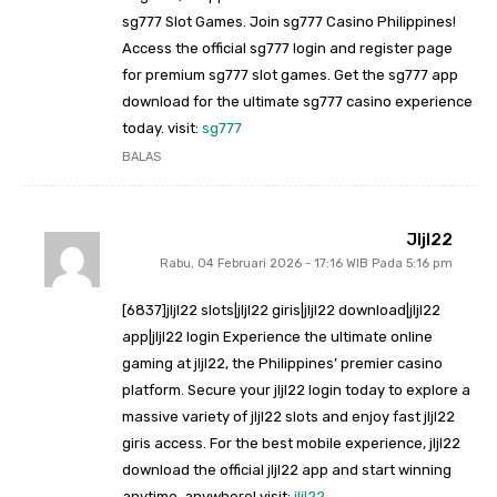
sg777 Slot Games. Join sg777 Casino Philippines!
Access the official sg777 login and register page
for premium sg777 slot games. Get the sg777 app
download for the ultimate sg777 casino experience
today. visit:
sg777
BALAS
Jljl22
Rabu, 04 Februari 2026 - 17:16 WIB Pada 5:16 pm
[6837]jljl22 slots|jljl22 giris|jljl22 download|jljl22
app|jljl22 login Experience the ultimate online
gaming at jljl22, the Philippines’ premier casino
platform. Secure your jljl22 login today to explore a
massive variety of jljl22 slots and enjoy fast jljl22
giris access. For the best mobile experience, jljl22
download the official jljl22 app and start winning
anytime, anywhere! visit:
jljl22