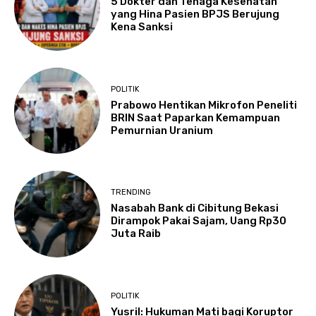
5 Dokter dan Tenaga Kesehatan
yang Hina Pasien BPJS Berujung
Kena Sanksi
POLITIK
Prabowo Hentikan Mikrofon Peneliti
BRIN Saat Paparkan Kemampuan
Pemurnian Uranium
TRENDING
Nasabah Bank di Cibitung Bekasi
Dirampok Pakai Sajam, Uang Rp30
Juta Raib
POLITIK
Yusril: Hukuman Mati bagi Koruptor