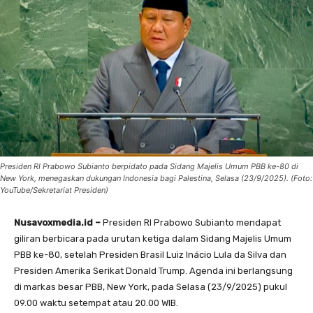
Presiden RI Prabowo Subianto berpidato pada Sidang Majelis Umum PBB ke-80 di
New York, menegaskan dukungan Indonesia bagi Palestina, Selasa (23/9/2025). (Foto:
YouTube/Sekretariat Presiden)
Nusavoxmedia.id –
Presiden RI Prabowo Subianto mendapat
giliran berbicara pada urutan ketiga dalam Sidang Majelis Umum
PBB ke-80, setelah Presiden Brasil Luiz Inácio Lula da Silva dan
Presiden Amerika Serikat Donald Trump. Agenda ini berlangsung
di markas besar PBB, New York, pada Selasa (23/9/2025) pukul
09.00 waktu setempat atau 20.00 WIB.