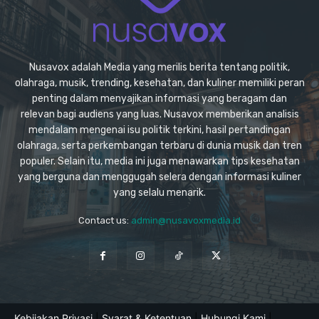
Nusavox adalah Media yang merilis berita tentang politik,
olahraga, musik, trending, kesehatan, dan kuliner memiliki peran
penting dalam menyajikan informasi yang beragam dan
relevan bagi audiens yang luas. Nusavox memberikan analisis
mendalam mengenai isu politik terkini, hasil pertandingan
olahraga, serta perkembangan terbaru di dunia musik dan tren
populer. Selain itu, media ini juga menawarkan tips kesehatan
yang berguna dan menggugah selera dengan informasi kuliner
yang selalu menarik.
Contact us:
admin@nusavoxmedia.id
Kebijakan Privasi
|
Syarat & Ketentuan
|
Hubungi Kami
|