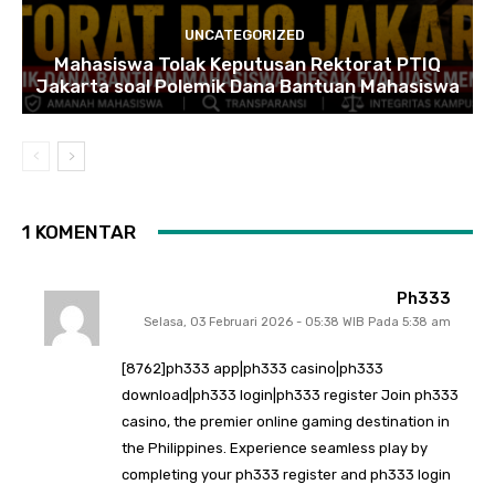
UNCATEGORIZED
Mahasiswa Tolak Keputusan Rektorat PTIQ
Jakarta soal Polemik Dana Bantuan Mahasiswa
1 KOMENTAR
Ph333
Selasa, 03 Februari 2026 - 05:38 WIB Pada 5:38 am
[8762]ph333 app|ph333 casino|ph333
download|ph333 login|ph333 register Join ph333
casino, the premier online gaming destination in
the Philippines. Experience seamless play by
completing your ph333 register and ph333 login