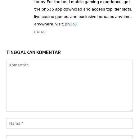
today. For the best mobile gaming experience, get
the ph333 app download and access top-tier slots,
live casino games, and exclusive bonuses anytime,
anywhere. visit:
ph333
BALAS
TINGGALKAN KOMENTAR
Komentar:
Na
Ema