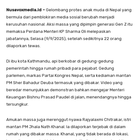
Nusavoxmedia.id –
Gelombang protes anak muda di Nepal yang
bermula dari pemblokiran media sosial berubah menjadi
kerusuhan nasional. Aksi massa yang dipimpin generasi Gen Z itu
memaksa Perdana Menteri KP Sharma Oli melepaskan
jabatannya, Selasa (9/9/2025), setelah sedikitnya 22 orang
dilaporkan tewas.
Di ibu kota Kathmandu, api berkobar di gedung-gedung
pemerintah hingga rumah pribadi para pejabat. Gedung
parlemen, markas Partai Kongres Nepal, serta kediaman mantan
PM Sher Bahadur Deuba termasuk yang dibakar. Video yang
beredar menunjukkan demonstran bahkan mengejar Menteri
Keuangan Bishnu Prasad Paudel di jalan, menendangnya hingga
tersungkur.
Amukan massa juga merenggut nyawa Rajyalaxmi Chitrakar, istri
mantan PM Jhala Nath Khanal. Ia dilaporkan terjebak di dalam
rumah yang dibakar massa. Khanal, yang tidak berada di lokasi,