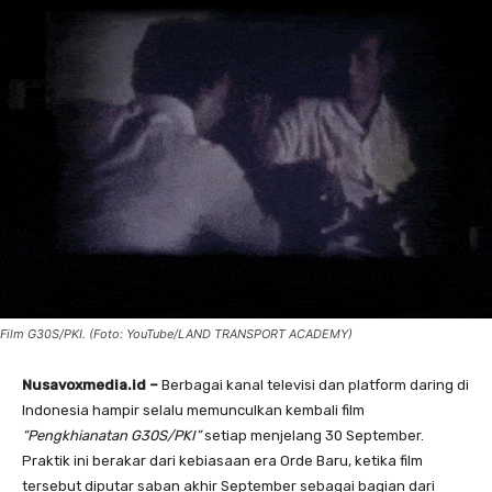
Film G30S/PKI. (Foto: YouTube/LAND TRANSPORT ACADEMY)
Nusavoxmedia.id –
Berbagai kanal televisi dan platform daring di
Indonesia hampir selalu memunculkan kembali film
“Pengkhianatan G30S/PKI”
setiap menjelang 30 September.
Praktik ini berakar dari kebiasaan era Orde Baru, ketika film
tersebut diputar saban akhir September sebagai bagian dari