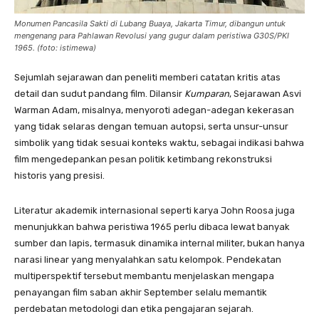
Monumen Pancasila Sakti di Lubang Buaya, Jakarta Timur, dibangun untuk
mengenang para Pahlawan Revolusi yang gugur dalam peristiwa G30S/PKI
1965. (foto: istimewa)
Sejumlah sejarawan dan peneliti memberi catatan kritis atas
detail dan sudut pandang film. Dilansir
Kumparan
, Sejarawan Asvi
Warman Adam, misalnya, menyoroti adegan-adegan kekerasan
yang tidak selaras dengan temuan autopsi, serta unsur-unsur
simbolik yang tidak sesuai konteks waktu, sebagai indikasi bahwa
film mengedepankan pesan politik ketimbang rekonstruksi
historis yang presisi.
Literatur akademik internasional seperti karya John Roosa juga
menunjukkan bahwa peristiwa 1965 perlu dibaca lewat banyak
sumber dan lapis, termasuk dinamika internal militer, bukan hanya
narasi linear yang menyalahkan satu kelompok. Pendekatan
multiperspektif tersebut membantu menjelaskan mengapa
penayangan film saban akhir September selalu memantik
perdebatan metodologi dan etika pengajaran sejarah.