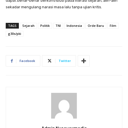
dapat benar-benar berkontribusi pada literasi sejarah, alih-alih
sekadar mengulang narasi masa lalu tanpa ujian kritis.
TAGS
Sejarah
Politik
TNI
Indonesia
Orde Baru
Film
g30s/pki
Facebook
Twitter