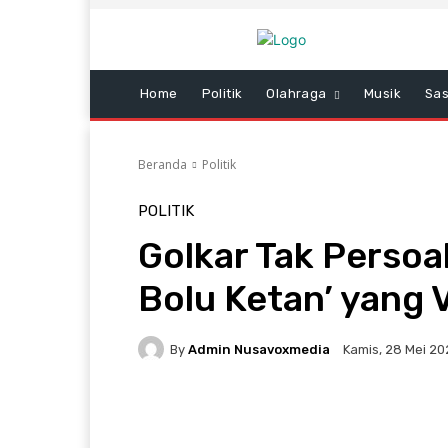
Home
Politik
Olahraga
Musik
Sas
Beranda
Politik
POLITIK
Golkar Tak Persoal
Bolu Ketan’ yang Vi
By
Admin Nusavoxmedia
Kamis, 28 Mei 202
Facebook
Twitter
W