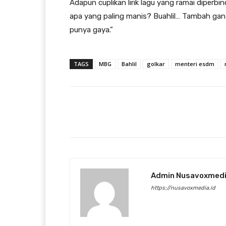
Adapun cuplikan lirik lagu yang ramai diperb
apa yang paling manis? Buahlil… Tambah gante
punya gaya.”
TAGS
MBG
Bahlil
golkar
menteri esdm
Facebook
Bagikan
Admin Nusavoxmed
https://nusavoxmedia.id