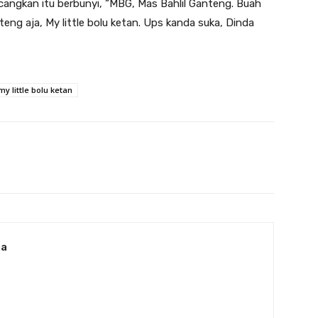
incangkan itu berbunyi, “MBG, Mas Bahlil Ganteng. Buah
ng aja, My little bolu ketan. Ups kanda suka, Dinda
my little bolu ketan
Twitter
WhatsApp
Email
ia