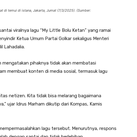
t di temui di istana, Jakarta, Jumat (7/3/2025). (Sumber:
ntai viralnya lagu “My Little Bolu Ketan” yang ramai
enyindir Ketua Umum Partai Golkar sekaligus Menteri
l Lahadalia.
am mengatakan pihaknya tidak akan membatasi
am membuat konten di media sosial, termasuk lagu
ifitas netizen. Kita tidak bisa melarang bagaimana
ya,” ujar Idrus Marham dikutip dari Kompas, Kamis
kan mempermasalahkan lagu tersebut. Menurutnya, respons
lah dengan santai dan tidak berlebihan