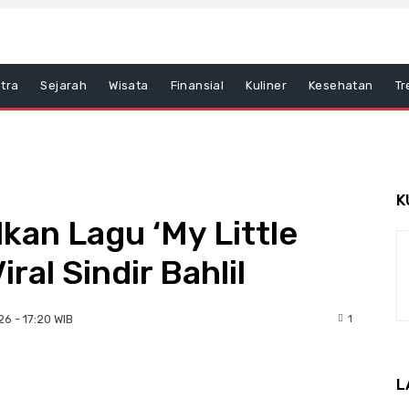
tra
Sejarah
Wisata
Finansial
Kuliner
Kesehatan
Tr
K
kan Lagu ‘My Little
ral Sindir Bahlil
1
6 - 17:20 WIB
hatsApp
Email
L