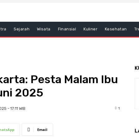
tra
Sejarah
Wisata
Finansial
Kuliner
Kesehatan
Tr
K
karta: Pesta Malam Ibu
uni 2025
1
025 - 17:11 WIB
hatsApp
Email
L