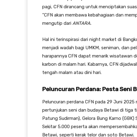
pagi, CFN dirancang untuk menciptakan suas
“CFN akan membawa kebahagiaan dan memprom
mengutip dari
ANTARA.
Hal ini terinspirasi dari night market di Ban
menjadi wadah bagi UMKM, seniman, dan pel
harapannya CFN dapat menarik wisatawan do
karbon di malam hari. Kabarnya, CFN dijadwa
tengah malam atau dini hari.
Peluncuran Perdana: Pesta Seni 
Peluncuran perdana CFN pada 29 Juni 2025 
pertunjukan seni dan budaya Betawi di tiga tit
Patung Sudirman), Gelora Bung Karno (GBK) 
Sekitar 5.000 peserta akan mempersembahkan p
Betawi, seperti kerak telor dan soto Betawi.