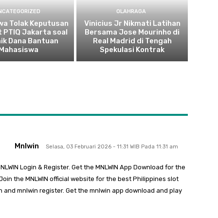
NCATEGORIZED
OLAHRAGA
wa Tolak Keputusan
Vinicius Jr Nikmati Latihan
 PTIQ Jakarta soal
Bersama Jose Mourinho di
ik Dana Bantuan
Real Madrid di Tengah
Mahasiswa
Spekulasi Kontrak
Mnlwin
Selasa, 03 Februari 2026 - 11:31 WIB Pada 11:31 am
 MNLWIN Login & Register. Get the MNLWIN App Download for the
oin the MNLWIN official website for the best Philippines slot
n and mnlwin register. Get the mnlwin app download and play