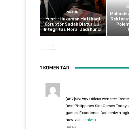
U
POLITIK
Mahasis
Yusril: Hukuman Mati bagi
Rektorat
Koruptor Sudah Diatur UU,
Polem
Integritas Moral Jadi Kunci
1 KOMENTAR
[452]MNLWIN Official Website: Fast
Best Philippines Slot Games Today! J
games! Experience fast mnlwin logi
now. visit:
mnlwin
BALAS