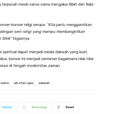
ng terpecah meski sama-sama mengakui Allah dan Nabi
nser-konser religi serupa.
“Kita perlu menggantikan
ni dengan seni religi yang mampu membangkitkan
h SAW,”
tegasnya.
 spiritual dapat menjadi media dakwah yang kuat,
ur, konser ini menjadi cerminan bagaimana nilai-nilai
pirasi di tengah modernitas zaman.
islami
abi irfan rajes
dakwah
Twitter
WhatsApp
Email