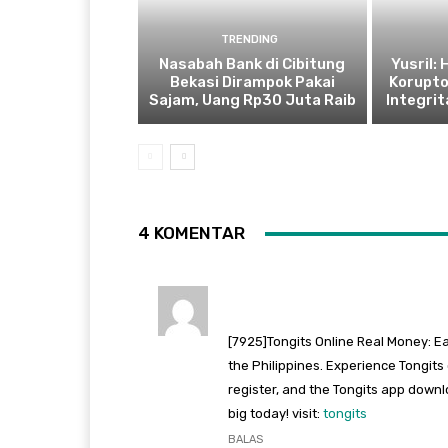
TRENDING
Nasabah Bank di Cibitung
Yusril:
Bekasi Dirampok Pakai
Korupto
Sajam, Uang Rp30 Juta Raib
Integrit
4 KOMENTAR
[7925]Tongits Online Real Money: Ea
the Philippines. Experience Tongits 
register, and the Tongits app downlo
big today! visit:
tongits
BALAS