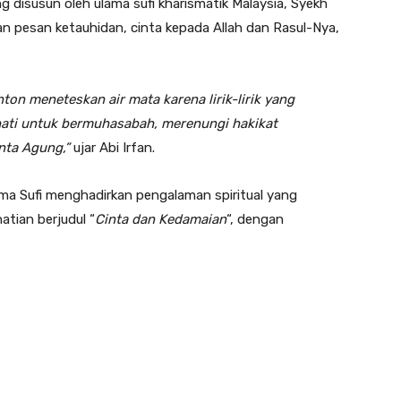
ng disusun oleh ulama sufi kharismatik Malaysia, Syekh
ngan pesan ketauhidan, cinta kepada Allah dan Rasul-Nya,
on meneteskan air mata karena lirik-lirik yang
ati untuk bermuhasabah, merenungi hakikat
nta Agung,”
ujar Abi Irfan.
ema Sufi menghadirkan pengalaman spiritual yang
atian berjudul “
Cinta dan Kedamaian
“, dengan