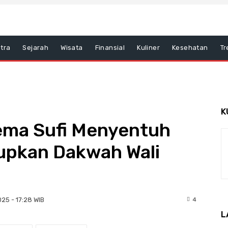
tra
Sejarah
Wisata
Finansial
Kuliner
Kesehatan
Tr
K
Gema Sufi Menyentuh
upkan Dakwah Wali
4
025 - 17:28 WIB
L