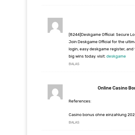
[8244]Deskgame Official: Secure Log
Join Deskgame Official for the ult
login, easy deskgame register, an
big wins today. visit:
deskgame
BALAS
Online Casino B
References:
Casino bonus ohne einzahlung 20
BALAS