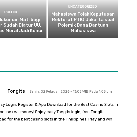
UNCATEGORIZED
POLITIK
Mahasiswa Tolak Keputusan
 Hukuman Mati bagi
Rektorat PTIQ Jakarta soal
r Sudah Diatur UU,
Polemik Dana Bantuan
as Moral Jadi Kunci
Mahasiswa
Tongits
Senin, 02 Februari 2026 - 13:05 WIB Pada 1:05 pm
sy Login, Register & App Download for the Best Casino Slots in
online real money! Enjoy easy Tongits login, fast Tongits
ad for the best casino slots in the Philippines. Play and win