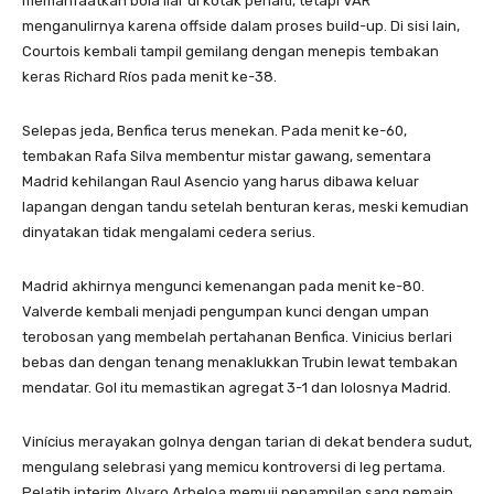
memanfaatkan bola liar di kotak penalti, tetapi VAR
menganulirnya karena offside dalam proses build-up. Di sisi lain,
Courtois kembali tampil gemilang dengan menepis tembakan
keras Richard Ríos pada menit ke-38.
Selepas jeda, Benfica terus menekan. Pada menit ke-60,
tembakan Rafa Silva membentur mistar gawang, sementara
Madrid kehilangan Raul Asencio yang harus dibawa keluar
lapangan dengan tandu setelah benturan keras, meski kemudian
dinyatakan tidak mengalami cedera serius.
Madrid akhirnya mengunci kemenangan pada menit ke-80.
Valverde kembali menjadi pengumpan kunci dengan umpan
terobosan yang membelah pertahanan Benfica. Vinicius berlari
bebas dan dengan tenang menaklukkan Trubin lewat tembakan
mendatar. Gol itu memastikan agregat 3-1 dan lolosnya Madrid.
Vinícius merayakan golnya dengan tarian di dekat bendera sudut,
mengulang selebrasi yang memicu kontroversi di leg pertama.
Pelatih interim Alvaro Arbeloa memuji penampilan sang pemain.