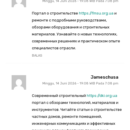
Minggu, 14 Juni 2026 - 19:08 WIB Pada 7:08 pm
Портал о строительстве
https://fmsu.org.ua
и
ремонте с подробными руководствами,
обзорами оборудования и строительных
материалов. Узнавайте о новых технологиях,
современных решениях и практическом опыте
специалистов отрасли.
BALAS
Jameschusa
Minggu, 14 Juni 2026 - 19:08 WIB Pada 7:08 pm
Современный строительный
https://dki.org.ua
портал с обзорами технологий, материалов и
инструментов. Читайте статьи о строительстве
частных домов, ремонте помещений,
инженерных коммуникациях и эффективных