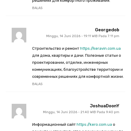
решениях для комфортного проживания.
BALAS
Georgedob
Minggu, 14 Juni 2026 - 19:11 WIB Pada 7:11 pm
Строительство и ремонт
https://keravin.com.ua
для дома, квартиры и дачи. Полезные статьи о
проектировании, отделке, инженерных
коммуникациях, благоустройстве территории и
современных решениях для комфортной жизни.
BALAS
JoshuaDoonY
Minggu, 14 Juni 2026 - 21:40 WIB Pada 9:40 pm
Информационный сайт
https://kero.com.ua
о