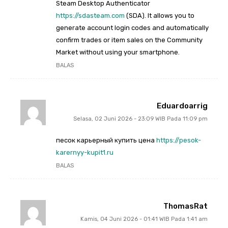
Steam Desktop Authenticator
https://sdasteam.com
(SDA). It allows you to
generate account login codes and automatically
confirm trades or item sales on the Community
Market without using your smartphone.
BALAS
Eduardoarrig
Selasa, 02 Juni 2026 - 23:09 WIB Pada 11:09 pm
песок карьерный купить цена
https://pesok-
karernyy-kupit1.ru
BALAS
ThomasRat
Kamis, 04 Juni 2026 - 01:41 WIB Pada 1:41 am