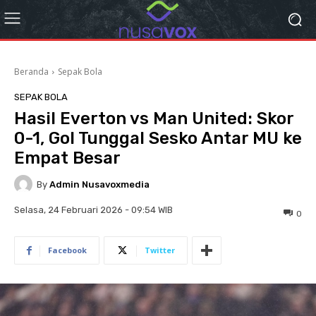
Beranda
Sepak Bola
SEPAK BOLA
Hasil Everton vs Man United: Skor
0-1, Gol Tunggal Sesko Antar MU ke
Empat Besar
By
Admin Nusavoxmedia
Selasa, 24 Februari 2026 - 09:54 WIB
0
Facebook
Twitter