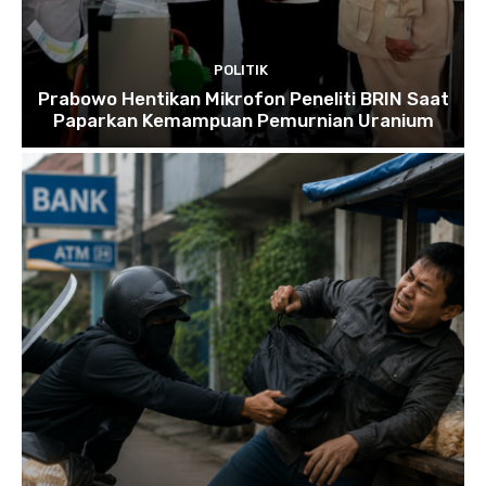
POLITIK
Prabowo Hentikan Mikrofon Peneliti BRIN Saat
Paparkan Kemampuan Pemurnian Uranium