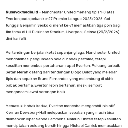
Nusavoxmedia.id –
Manchester United menang tipis 1-0 atas
Everton pada pekan ke-27 Premier League 2025/2026. Gol
tunggal Benjamin Sesko di menit ke-71 memastikan tiga poin bagi
tim tamu di Hill Dickinson Stadium, Liverpool, Selasa (23/2/2026)
dini hari WIB.
Pertandingan berjalan ketat sepanjang laga. Manchester United
mendominasi penguasaan bola di babak pertama, tetapi
kesulitan menembus pertahanan rapat Everton. Peluang terbaik
Setan Merah datang dari tendangan Diogo Dalot yang melebar
tipis dan sepakan Bruno Fernandes yang melambung di akhir
babak pertama. Everton lebih bertahan, meski sempat
mengancam lewat serangan balik.
Memasuki babak kedua, Everton mencoba mengambil inisiatif.
Kiernan Dewsbury-Hall melepaskan sepakan yang masih bisa
diamankan kiper Senne Lammens. Namun, United tetap kesulitan
menciptakan peluang bersih hingga Michael Carrick memasukkan