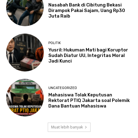
Nasabah Bank di Cibitung Bekasi
Dirampok Pakai Sajam, Uang Rp30
Juta Raib
POLITIK
Yusril: Hukuman Mati bagi Koruptor
Sudah Diatur UU, Integritas Moral
Jadi Kunci
UNCATEGORIZED
Mahasiswa Tolak Keputusan
Rektorat PTIQ Jakarta soal Polemik
Dana Bantuan Mahasiswa
Muat lebih banyak