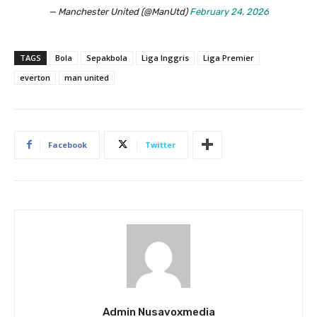
— Manchester United (@ManUtd)
February 24, 2026
TAGS
Bola
Sepakbola
Liga Inggris
Liga Premier
everton
man united
Facebook
Twitter
Admin Nusavoxmedia