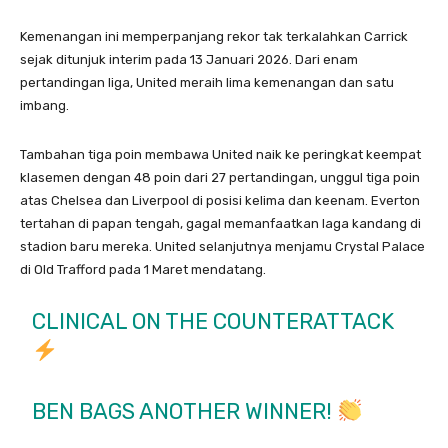
Kemenangan ini memperpanjang rekor tak terkalahkan Carrick
sejak ditunjuk interim pada 13 Januari 2026. Dari enam
pertandingan liga, United meraih lima kemenangan dan satu
imbang.
Tambahan tiga poin membawa United naik ke peringkat keempat
klasemen dengan 48 poin dari 27 pertandingan, unggul tiga poin
atas Chelsea dan Liverpool di posisi kelima dan keenam. Everton
tertahan di papan tengah, gagal memanfaatkan laga kandang di
stadion baru mereka. United selanjutnya menjamu Crystal Palace
di Old Trafford pada 1 Maret mendatang.
CLINICAL ON THE COUNTERATTACK
BEN BAGS ANOTHER WINNER!