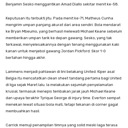
Benjamin Sesko menggantikan Amad Diallo sekitar menit ke-58.
Keputusan itu terbukti jitu. Pada menit ke-71, Matheus Cunha
mengirim umpan panjang akurat dari area sendiri. Bola mendarat
ke Bryan Mbeumo, yang berhasil melewati Michael Keane sebelum
memberikan umpan tarik ke depan gawang. Sesko, yang tak
terkawal, menyelesaikannya dengan tenang menggunakan kaki
kanan untuk menjebol gawang Jordan Pickford. Skor 1-0
bertahan hingga akhir.
Lammens menjadi pahlawan di lini belakang United. Kiper asal
Belgia itu mencatatkan clean sheet tandang pertama bagi United
di liga sejak Maret lalu. Ia melakukan sejumlah penyelamatan
krusial, termasuk menepis tembakan jarak jauh Michael Keane
dan upaya terakhir Tyrique George di injury time. Everton sempat
menekan lewat situasi bola mati, tetapi tekanan di corner gagal
membuahkan hasil.
Carrick memuji penampilan timnya yang solid meski laga terasa