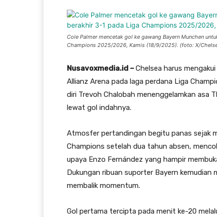
Cole Palmer mencetak gol ke gawang Bayern Munchen untuk 
Champions 2025/2026, Kamis (18/9/2025). (foto: X/Chels
Nusavoxmedia.id –
Chelsea harus mengakui 
Allianz Arena pada laga perdana Liga Champ
diri Trevoh Chalobah menenggelamkan asa T
lewat gol indahnya.
Atmosfer pertandingan begitu panas sejak me
Champions setelah dua tahun absen, mencoba
upaya Enzo Fernández yang hampir membuka 
Dukungan ribuan suporter Bayern kemudian 
membalik momentum.
Gol pertama tercipta pada menit ke-20 melalui