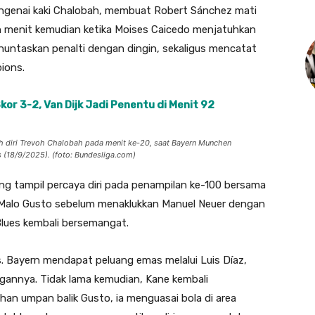
engenai kaki Chalobah, membuat Robert Sánchez mati
h menit kemudian ketika Moises Caicedo menjatuhkan
menuntaskan penalti dengan dingin, sekaligus mencatat
ions.
kor 3-2, Van Dijk Jadi Penentu di Menit 92
h diri Trevoh Chalobah pada menit ke-20, saat Bayern Munchen
(18/9/2025). (foto: Bundesliga.com)
g tampil percaya diri pada penampilan ke-100 bersama
 Malo Gusto sebelum menaklukkan Manuel Neuer dengan
Blues kembali bersemangat.
. Bayern mendapat peluang emas melalui Luis Díaz,
gannya. Tidak lama kemudian, Kane kembali
an umpan balik Gusto, ia menguasai bola di area