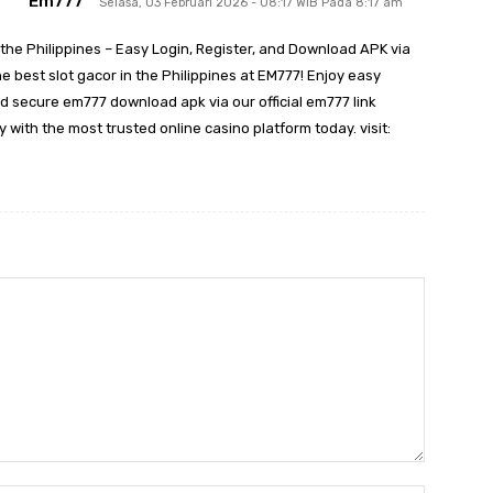
Em777
Selasa, 03 Februari 2026 - 08:17 WIB Pada 8:17 am
 the Philippines – Easy Login, Register, and Download APK via
the best slot gacor in the Philippines at EM777! Enjoy easy
nd secure em777 download apk via our official em777 link
y with the most trusted online casino platform today. visit: