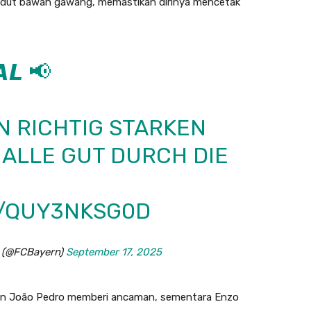
sudut bawah gawang, memastikan dirinya mencetak
𝙇 📢
N RICHTIG STARKEN
ALLE GUT DURCH DIE
M/QUY3NKSG0D
 (@FCBayern)
September 17, 2025
an João Pedro memberi ancaman, sementara Enzo