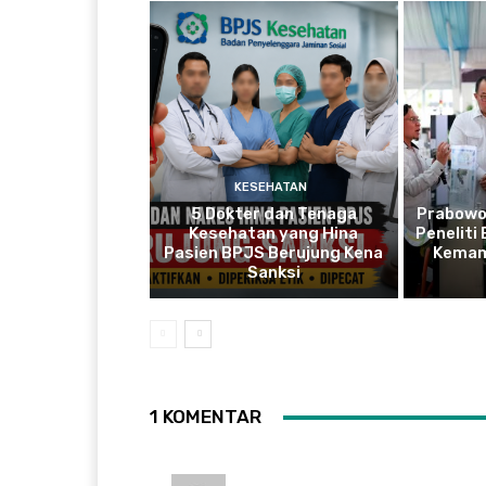
KESEHATAN
5 Dokter dan Tenaga
Prabowo
Kesehatan yang Hina
Peneliti
Pasien BPJS Berujung Kena
Kemam
Sanksi
1 KOMENTAR