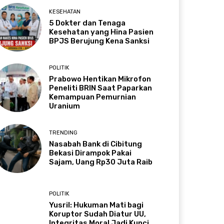
KESEHATAN
5 Dokter dan Tenaga
Kesehatan yang Hina Pasien
BPJS Berujung Kena Sanksi
POLITIK
Prabowo Hentikan Mikrofon
Peneliti BRIN Saat Paparkan
Kemampuan Pemurnian
Uranium
TRENDING
Nasabah Bank di Cibitung
Bekasi Dirampok Pakai
Sajam, Uang Rp30 Juta Raib
POLITIK
Yusril: Hukuman Mati bagi
Koruptor Sudah Diatur UU,
Integritas Moral Jadi Kunci