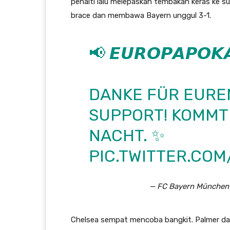
penalti lalu melepaskan tembakan keras ke 
brace dan membawa Bayern unggul 3-1.
📢 𝙀𝙐𝙍𝙊𝙋𝘼𝙋𝙊𝙆
DANKE FÜR EURE
SUPPORT! KOMMT 
NACHT. ✨
PIC.TWITTER.CO
— FC Bayern München
Chelsea sempat mencoba bangkit. Palmer d