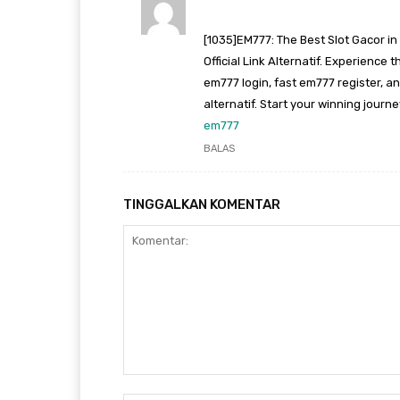
[1035]EM777: The Best Slot Gacor in
Official Link Alternatif. Experience 
em777 login, fast em777 register, a
alternatif. Start your winning journe
em777
BALAS
TINGGALKAN KOMENTAR
Komentar: