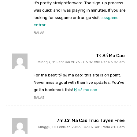
it’s pretty straightforward. The sign-up process
was quick and I was playing in minutes. If you are
looking for sssgame entrar, go visit:
sssgame
entrar
BALAS
Tỷ Số Ma Cao
Minggu, 01 Februari 2026 - 06:06 WIB Pada 6:06 am
For the best ‘tỷ số ma cao’, this site is on point.
Never miss a goal with their live updates. You’ve
gotta bookmark this!
tỷ số ma cao
.
BALAS
7m.cn Ma Cao Truc Tuyen Free
Minggu, 01 Februari 2026 - 06:07 WIB Pada 6:07 am