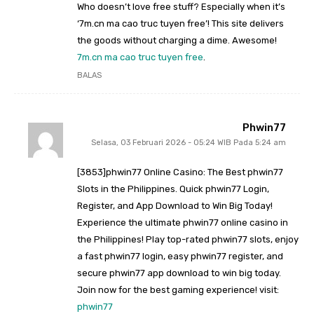
Who doesn’t love free stuff? Especially when it’s
‘7m.cn ma cao truc tuyen free’! This site delivers
the goods without charging a dime. Awesome!
7m.cn ma cao truc tuyen free
.
BALAS
Phwin77
Selasa, 03 Februari 2026 - 05:24 WIB Pada 5:24 am
[3853]phwin77 Online Casino: The Best phwin77
Slots in the Philippines. Quick phwin77 Login,
Register, and App Download to Win Big Today!
Experience the ultimate phwin77 online casino in
the Philippines! Play top-rated phwin77 slots, enjoy
a fast phwin77 login, easy phwin77 register, and
secure phwin77 app download to win big today.
Join now for the best gaming experience! visit:
phwin77