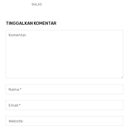
BALAS
TINGGALKAN KOMENTAR
Komentar:
Na
Ema
Web