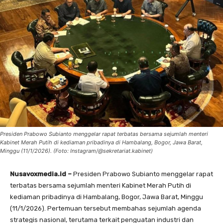
Presiden Prabowo Subianto menggelar rapat terbatas bersama sejumlah menteri
Kabinet Merah Putih di kediaman pribadinya di Hambalang, Bogor, Jawa Barat,
Minggu (11/1/2026). (Foto: Instagram/@sekretariat.kabinet)
Nusavoxmedia.id –
Presiden Prabowo Subianto menggelar rapat
terbatas bersama sejumlah menteri Kabinet Merah Putih di
kediaman pribadinya di Hambalang, Bogor, Jawa Barat, Minggu
(11/1/2026). Pertemuan tersebut membahas sejumlah agenda
strategis nasional, terutama terkait penguatan industri dan