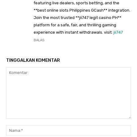
featuring live dealers, sports betting, and the
**best online slots Philippines GCash** integration.
Join the most trusted **jii747 legit casino PH**
platform for a safe, fair, and thrilling gaming
experience with instant withdrawals. visit:
jii747
BALAS
TINGGALKAN KOMENTAR
Komentar:
Na