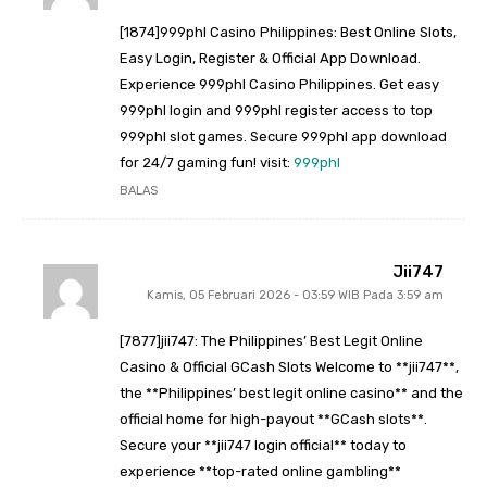
[1874]999phl Casino Philippines: Best Online Slots,
Easy Login, Register & Official App Download.
Experience 999phl Casino Philippines. Get easy
999phl login and 999phl register access to top
999phl slot games. Secure 999phl app download
for 24/7 gaming fun! visit:
999phl
BALAS
Jii747
Kamis, 05 Februari 2026 - 03:59 WIB Pada 3:59 am
[7877]jii747: The Philippines’ Best Legit Online
Casino & Official GCash Slots Welcome to **jii747**,
the **Philippines’ best legit online casino** and the
official home for high-payout **GCash slots**.
Secure your **jii747 login official** today to
experience **top-rated online gambling**