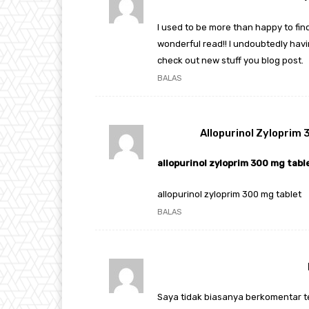
I used to be more than happy to find
wonderful read!! I undoubtedly havin
check out new stuff you blog post.
BALAS
Allopurinol Zyloprim
allopurinol zyloprim 300 mg tabl
allopurinol zyloprim 300 mg tablet
BALAS
Saya tidak biasanya berkomentar t