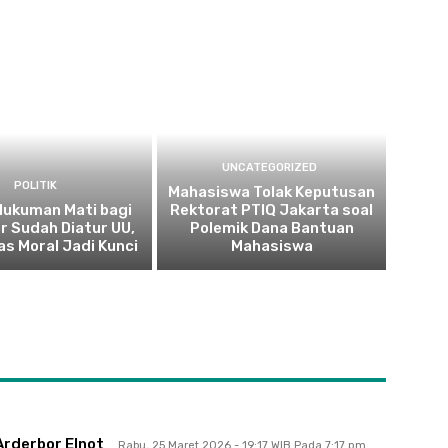
UNCATEGORIZED
POLITIK
Mahasiswa Tolak Keputusan
 Hukuman Mati bagi
Rektorat PTIQ Jakarta soal
r Sudah Diatur UU,
Polemik Dana Bantuan
as Moral Jadi Kunci
Mahasiswa
Arderbor Elnot
Rabu, 25 Maret 2026 - 19:17 WIB Pada 7:17 pm