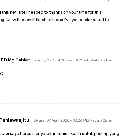
 this net-site.I needed to thanks on your time for this
g fun with each little bit of it and I’ve you bookmarked to
 300 Mg Tablet
Kamis, 02 April 2026 - 09:21 WIB Pada 9:21 am
et
Pahlawanjitu
Selasa, 07 April 2026 - 03:26 WIB Pada 3:26 am
etapi saya harus menyatakan terima kasih untuk posting yang