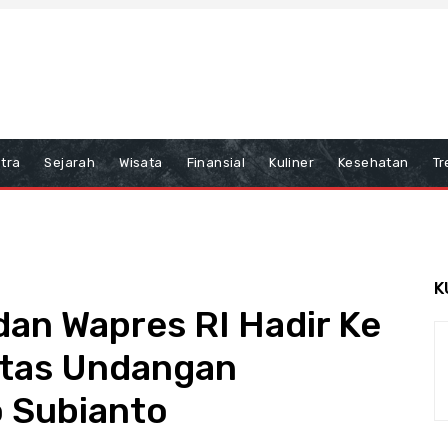
tra
Sejarah
Wisata
Finansial
Kuliner
Kesehatan
Tr
K
an Wapres RI Hadir Ke
Atas Undangan
 Subianto