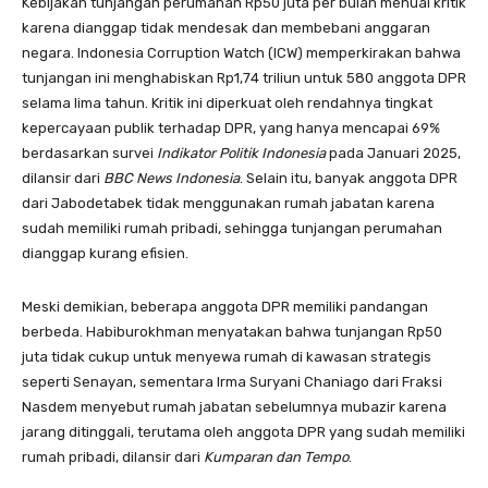
Kebijakan tunjangan perumahan Rp50 juta per bulan menuai kritik
karena dianggap tidak mendesak dan membebani anggaran
negara. Indonesia Corruption Watch (ICW) memperkirakan bahwa
tunjangan ini menghabiskan Rp1,74 triliun untuk 580 anggota DPR
selama lima tahun. Kritik ini diperkuat oleh rendahnya tingkat
kepercayaan publik terhadap DPR, yang hanya mencapai 69%
berdasarkan survei
Indikator Politik Indonesia
pada Januari 2025,
dilansir dari
BBC News Indonesia
. Selain itu, banyak anggota DPR
dari Jabodetabek tidak menggunakan rumah jabatan karena
sudah memiliki rumah pribadi, sehingga tunjangan perumahan
dianggap kurang efisien.
Meski demikian, beberapa anggota DPR memiliki pandangan
berbeda. Habiburokhman menyatakan bahwa tunjangan Rp50
juta tidak cukup untuk menyewa rumah di kawasan strategis
seperti Senayan, sementara Irma Suryani Chaniago dari Fraksi
Nasdem menyebut rumah jabatan sebelumnya mubazir karena
jarang ditinggali, terutama oleh anggota DPR yang sudah memiliki
rumah pribadi, dilansir dari
Kumparan dan Tempo
.