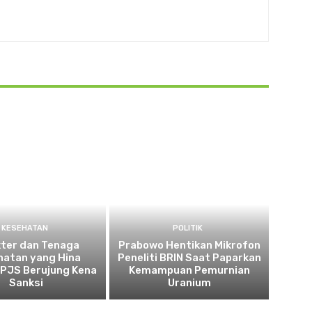
KESEHATAN
POLITIK
kter dan Tenaga
Prabowo Hentikan Mikrofon
hatan yang Hina
Peneliti BRIN Saat Paparkan
BPJS Berujung Kena
Kemampuan Pemurnian
Sanksi
Uranium