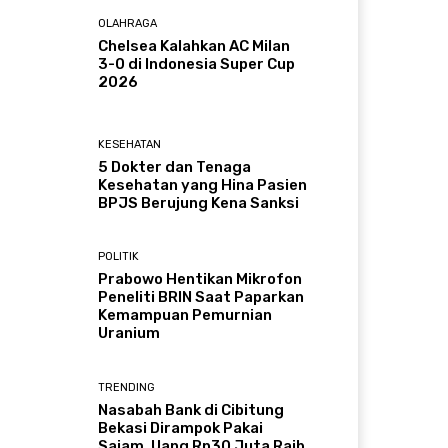
OLAHRAGA
Chelsea Kalahkan AC Milan
3-0 di Indonesia Super Cup
2026
KESEHATAN
5 Dokter dan Tenaga
Kesehatan yang Hina Pasien
BPJS Berujung Kena Sanksi
POLITIK
Prabowo Hentikan Mikrofon
Peneliti BRIN Saat Paparkan
Kemampuan Pemurnian
Uranium
TRENDING
Nasabah Bank di Cibitung
Bekasi Dirampok Pakai
Sajam, Uang Rp30 Juta Raib