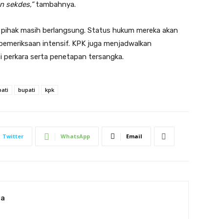
un sekdes,”
tambahnya.
pihak masih berlangsung. Status hukum mereka akan
emeriksaan intensif. KPK juga menjadwalkan
i perkara serta penetapan tersangka.
pati
bupati
kpk
Twitter
WhatsApp
Email
ia