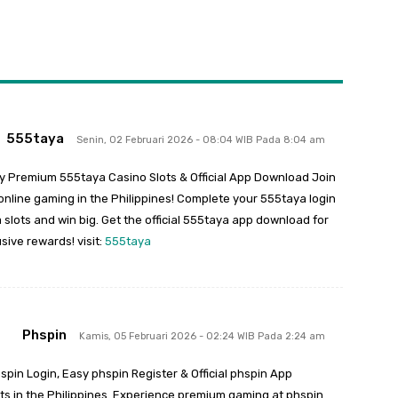
555taya
Senin, 02 Februari 2026 - 08:04 WIB Pada 8:04 am
ay Premium 555taya Casino Slots & Official App Download Join
online gaming in the Philippines! Complete your 555taya login
 slots and win big. Get the official 555taya app download for
sive rewards! visit:
555taya
Phspin
Kamis, 05 Februari 2026 - 02:24 WIB Pada 2:24 am
spin Login, Easy phspin Register & Official phspin App
s in the Philippines. Experience premium gaming at phspin