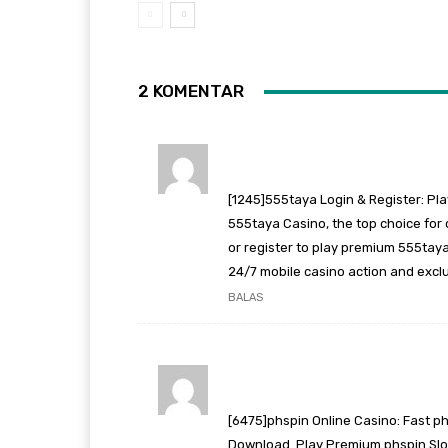
2 KOMENTAR
[1245]555taya Login & Register: Pl
555taya Casino, the top choice for 
or register to play premium 555taya
24/7 mobile casino action and exclu
BALAS
[6475]phspin Online Casino: Fast ph
Download. Play Premium phspin Slot