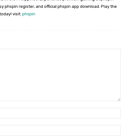
sy phspin register, and official phspin app download. Play the
today! visit:
phspin
Nama:*
Email:*