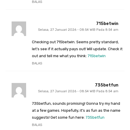
BALAS
715betwin
Selasa, 27 Januari 2026 - 08:54 WIB Pada 8:54 am
Checking out 715betwin. Seems pretty standard,
let’s see if it actually pays out! Will update. Check it
out and tell me what you think:
715betwin
BALAS
735betfun
Selasa, 27 Januari 2026 - 08:54 WIB Pada 8:54 am
735betfun, sounds promising! Gonna try my hand
at a few games. Hopefully, it’s as fun as the name
suggests! Get some fun here:
735betfun
BALAS