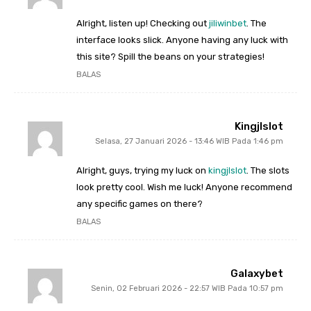
Alright, listen up! Checking out
jiliwinbet
. The
interface looks slick. Anyone having any luck with
this site? Spill the beans on your strategies!
BALAS
Kingjlslot
Selasa, 27 Januari 2026 - 13:46 WIB Pada 1:46 pm
Alright, guys, trying my luck on
kingjlslot
. The slots
look pretty cool. Wish me luck! Anyone recommend
any specific games on there?
BALAS
Galaxybet
Senin, 02 Februari 2026 - 22:57 WIB Pada 10:57 pm