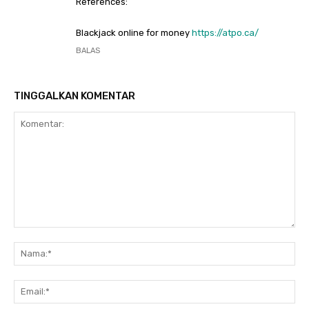
References:
Blackjack online for money
https://atpo.ca/
BALAS
TINGGALKAN KOMENTAR
Komentar:
Na
Ema