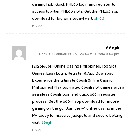
gaming hub! Quick PHL63 login and register to
access top-tier PHL63 slots. Get the PHL63 app
download for big wins today! visit:
phl63
BALAS
666jili
Rabu, 04 Februari 2026 - 20:50 WIB Pada 8:50 pm
[2123]666jili Online Casino Philippines: Top Slot
Games, Easy Login, Register & App Download
Experience the ultimate 666jili Online Casino
Philippines! Play top-rated 666jili slot games with a
seamless 666jili login and quick 666jili register
process. Get the 666jili app download for mobile
gaming on the go. Join the #1 online casino in the
PH today for massive jackpots and secure betting!
visit:
666jili
BALAS