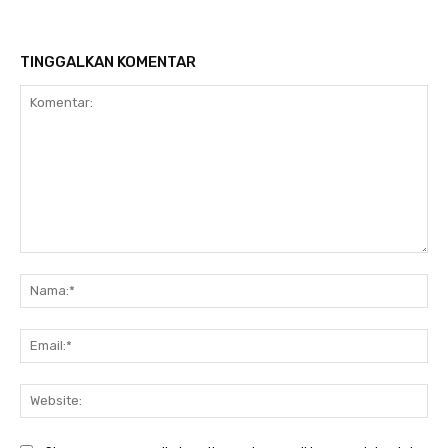
TINGGALKAN KOMENTAR
Komentar:
Na
Ema
Web