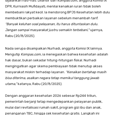
dijalankan hati-hati. Dilansir dari
Kompas
.com, anggota Komisi IX
DPR, Kurniasih Mufidayati, menilai kenaikan iuran tidak boleh
membebani rakyat kecil. Ia mendorong BPJS Kesehatan lebih dulu
membuktikan perbaikan layanan sebelum menambah tarif.
“Banyak keluhan soal pelayanan, itu harus dituntaskan dulu.
Jangan sampai masyarakat justru semakin terbebani,”
ujarnya,
Rabu (20/8/2025).
Nada serupa disampaikan Nurhadi, anggota Komisi IX lainnya.
Mengutip
Kompas.com
, ia menegaskan bahwa kesehatan adalah
hak dasar, bukan sekadar hitung-hitungan fiskal. Nurhadi
mengingatkan agar skema pembiayaan tidak menutup akses
masyarakat miskin terhadap layanan.
“Kenaikan bertahap masih
bisa diterima, asalkan negara tetap memikul tanggung jawab
utama,”
katanya, Rabu (20/8/2025).
Dengan anggaran kesehatan 2026 sebesar Rp244 triliun,
pemerintah berjanji tetap mengedepankan pelayanan publik,
mulai dari revitalisasi rumah sakit, program gizi ibu dan anak,
penanganan TBC, hingga cek kesehatan gratis. Langkah ini