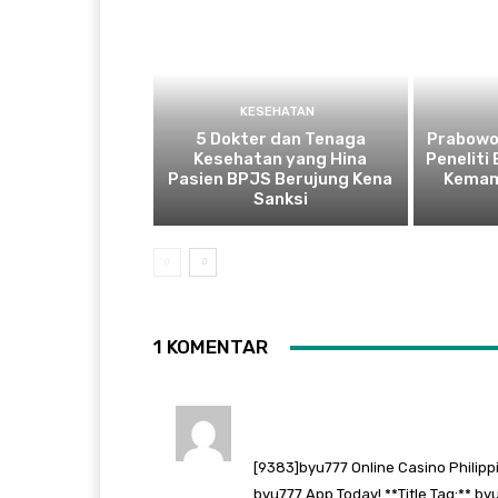
KESEHATAN
5 Dokter dan Tenaga
Prabowo
Kesehatan yang Hina
Peneliti
Pasien BPJS Berujung Kena
Kemam
Sanksi
1 KOMENTAR
[9383]byu777 Online Casino Philippi
byu777 App Today! **Title Tag:** byu