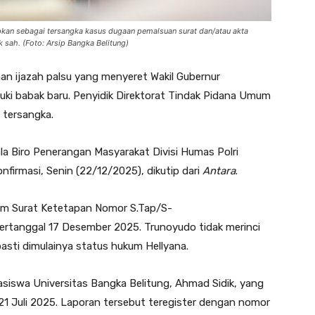
apkan sebagai tersangka kasus dugaan pemalsuan surat dan/atau akta
 sah. (Foto: Arsip Bangka Belitung)
n ijazah palsu yang menyeret Wakil Gubernur
uki babak baru. Penyidik Direktorat Tindak Pidana Umum
 tersangka.
la Biro Penerangan Masyarakat Divisi Humas Polri
nfirmasi, Senin (22/12/2025), dikutip dari
Antara
.
am Surat Ketetapan Nomor S.Tap/S-
tertanggal 17 Desember 2025. Trunoyudo tidak merinci
pasti dimulainya status hukum Hellyana.
hasiswa Universitas Bangka Belitung, Ahmad Sidik, yang
 21 Juli 2025. Laporan tersebut teregister dengan nomor