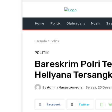
Home
Politik
Olahraga
Musik
Sas
Beranda
Politik
POLITIK
Bareskrim Polri 
Hellyana Tersangk
By
Admin Nusavoxmedia
Selasa, 23 Desem
Facebook
Twitter
W