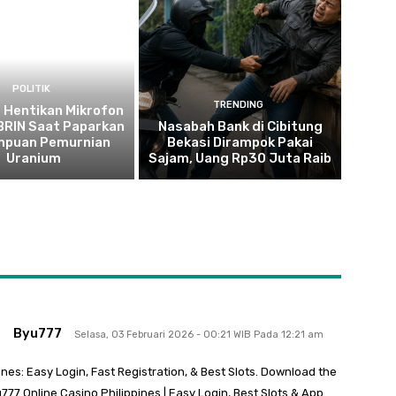
POLITIK
TRENDING
 Hentikan Mikrofon
 BRIN Saat Paparkan
Nasabah Bank di Cibitung
puan Pemurnian
Bekasi Dirampok Pakai
Uranium
Sajam, Uang Rp30 Juta Raib
Byu777
Selasa, 03 Februari 2026 - 00:21 WIB Pada 12:21 am
nes: Easy Login, Fast Registration, & Best Slots. Download the
777 Online Casino Philippines | Easy Login, Best Slots & App