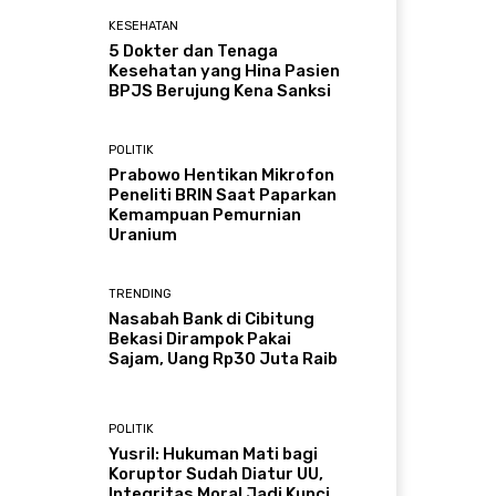
KESEHATAN
5 Dokter dan Tenaga
Kesehatan yang Hina Pasien
BPJS Berujung Kena Sanksi
POLITIK
Prabowo Hentikan Mikrofon
Peneliti BRIN Saat Paparkan
Kemampuan Pemurnian
Uranium
TRENDING
Nasabah Bank di Cibitung
Bekasi Dirampok Pakai
Sajam, Uang Rp30 Juta Raib
POLITIK
Yusril: Hukuman Mati bagi
Koruptor Sudah Diatur UU,
Integritas Moral Jadi Kunci