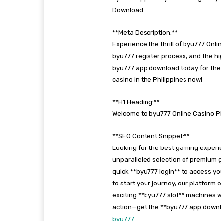
Download
**Meta Description:**
Experience the thrill of byu777 Onli
byu777 register process, and the h
byu777 app download today for the 
casino in the Philippines now!
**H1 Heading:**
Welcome to byu777 Online Casino Phi
**SEO Content Snippet:**
Looking for the best gaming experie
unparalleled selection of premium 
quick **byu777 login** to access yo
to start your journey, our platform
exciting **byu777 slot** machines w
action—get the **byu777 app downlo
byu777