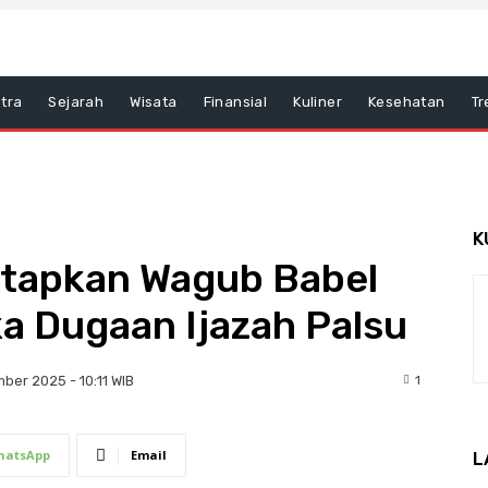
tra
Sejarah
Wisata
Finansial
Kuliner
Kesehatan
Tr
K
Tetapkan Wagub Babel
a Dugaan Ijazah Palsu
1
ber 2025 - 10:11 WIB
hatsApp
Email
L