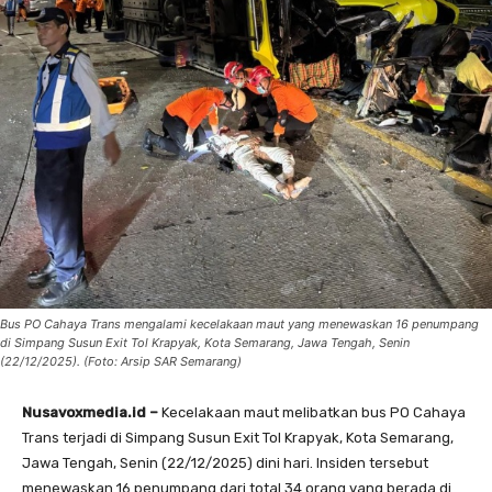
Bus PO Cahaya Trans mengalami kecelakaan maut yang menewaskan 16 penumpang
di Simpang Susun Exit Tol Krapyak, Kota Semarang, Jawa Tengah, Senin
(22/12/2025). (Foto: Arsip SAR Semarang)
Nusavoxmedia.id –
Kecelakaan maut melibatkan bus PO Cahaya
Trans terjadi di Simpang Susun Exit Tol Krapyak, Kota Semarang,
Jawa Tengah, Senin (22/12/2025) dini hari. Insiden tersebut
menewaskan 16 penumpang dari total 34 orang yang berada di