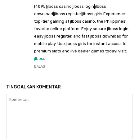
[4895]jlboss casino|jlboss login|jlboss
download|jlboss register|jlboss giris Experience
top-tier gaming at jlboss casino, the Philippines’
favorite online platform. Enjoy secure jlboss login,
easy jlboss register, and fast jlboss download for
mobile play. Use jlboss giris for instant access to
premium slots and live dealer games today! visit:
jlboss
BALAS
TINGGALKAN KOMENTAR