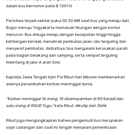
dalam bus bernomor polisi B 7201 IV.
Peristiwa terjadi sekitar pukul 00.30 WIB saat bus yang melaju dari
Bogor menuju Yogyakarta memasuki tikungan dengan kontur
menurun. Bus diduga melaju dengan kecepatan tinggi hingga
kehilangan kendali, menabrak pembatas jalan, lalu terguling dan
menyeret pembatas. Akibatnya, bus mengalami kerusakan parah
pada bagian belakang dan samping, serta sempat terguling
melintang di jalur A arah Solo.
Kapolda Jawa Tengah Irjen Pol Ribut Hari Wibowo membenarkan
adanya penambahan korban meninggal dunia.
“Korban meninggal 16 orang, 15 disemayamkan di RS Kariadi dan
satu orang di RSUD Tugu,”
kata Ribut, dikutip dari
Detik
.
Ribut juga mengungkapkan bahwa pengemudi bus merupakan
sopir cadangan dan saat ini tengah menjalani pemeriksaan.