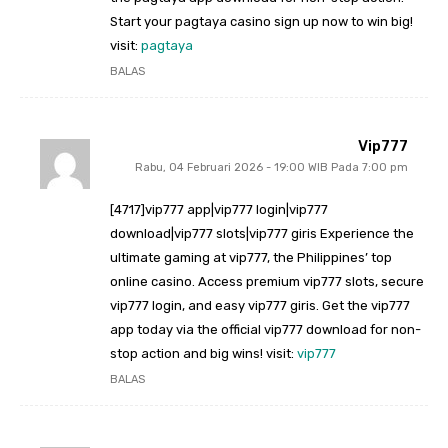
Start your pagtaya casino sign up now to win big!
visit:
pagtaya
BALAS
Vip777
Rabu, 04 Februari 2026 - 19:00 WIB Pada 7:00 pm
[4717]vip777 app|vip777 login|vip777
download|vip777 slots|vip777 giris Experience the
ultimate gaming at vip777, the Philippines’ top
online casino. Access premium vip777 slots, secure
vip777 login, and easy vip777 giris. Get the vip777
app today via the official vip777 download for non-
stop action and big wins! visit:
vip777
BALAS