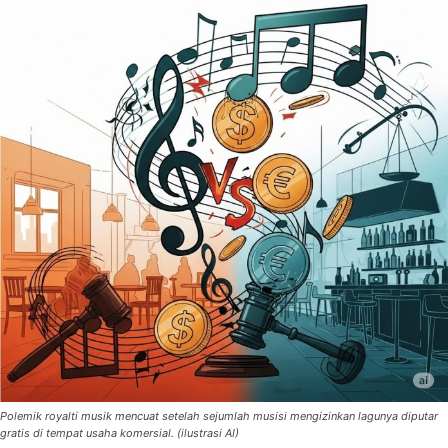
Polemik royalti musik mencuat setelah sejumlah musisi mengizinkan lagunya diputar
gratis di tempat usaha komersial. (ilustrasi AI)