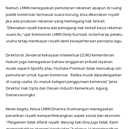
Namun, LMKN menegaskan pemutaran rekaman apapun di ruang
publik komersial, termasuk suara burung, bisa dikenakan royalti
jika ada produser rekaman yang memegang hak terkait.
“Dikenakan royalti karena ada pemegang hak terkait karya rekaman
suara itu,”
ujar Komisioner LMKN Dedy Kurniadi. Ia berharap pelaku
usaha tetap membayar royalti demi kesejahteraan pencipta lagu.
Direktorat Jenderal Kekayaan Intelektual (DJKI) Kementerian
Hukum juga menegaskan bahwa langganan pribadi layanan
musik seperti Spotify atau YouTube Premium tidak mencakup izin
pemutaran untuk tujuan komersial.
“Ketika musik diperdengarkan
di ruang usaha, itu masuk kategori penggunaan komersial,”
jelas
Direktur Hak Cipta dan Desain Industri Kemenkum, Agung
Damarsasongko.
Meski begitu, Ketua LMKN Dharma Oratmangun menegaskan
penarikan royalti mempertimbangkan aspek sosial dan ekonomi.
“
Pengamen tidak ditarik royalti. Warung kaki lima juga tidak. Kami
memperhatikan ekonomi kerakyatan,”
katanya. Ia mengingatkan