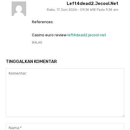
Left4dead2.jecool.net
Rabu, 17 Juni 2026 - 09:34 WIB Pada 9:34 am
References:
Casino euro review
left4dead2.jecool.net
BALAS
TINGGALKAN KOMENTAR
Komentar:
Na