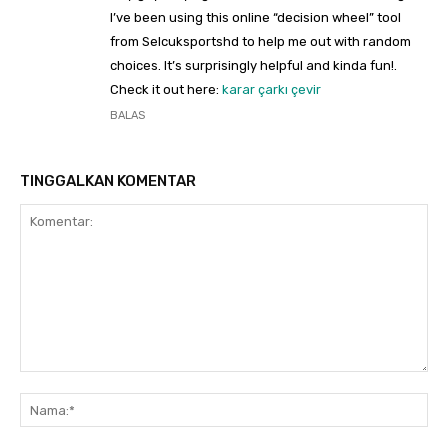
I’ve been using this online “decision wheel” tool
from Selcuksportshd to help me out with random
choices. It’s surprisingly helpful and kinda fun!.
Check it out here:
karar çarkı çevir
BALAS
TINGGALKAN KOMENTAR
Komentar:
Na