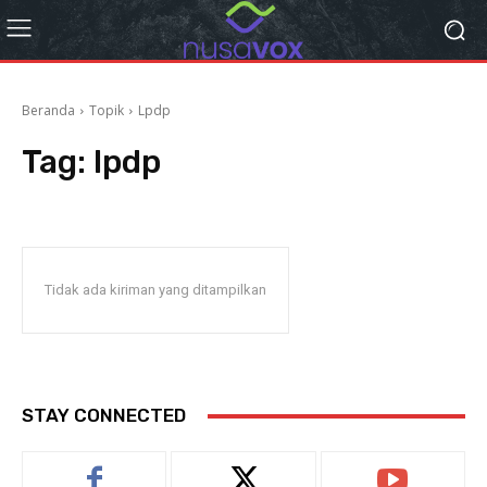
Beranda
Topik
Lpdp
Tag:
lpdp
Tidak ada kiriman yang ditampilkan
STAY CONNECTED