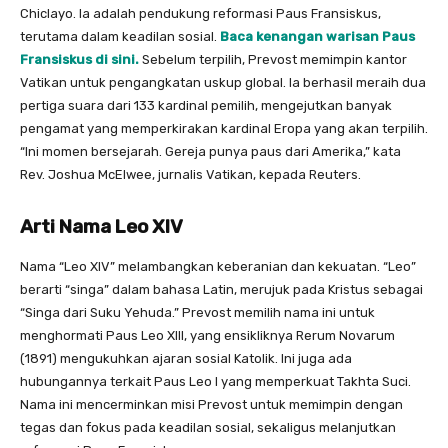
Chiclayo. Ia adalah pendukung reformasi Paus Fransiskus,
terutama dalam keadilan sosial.
Baca kenangan warisan Paus
Fransiskus di sini.
Sebelum terpilih, Prevost memimpin kantor
Vatikan untuk pengangkatan uskup global. Ia berhasil meraih dua
pertiga suara dari 133 kardinal pemilih, mengejutkan banyak
pengamat yang memperkirakan kardinal Eropa yang akan terpilih.
“Ini momen bersejarah. Gereja punya paus dari Amerika,” kata
Rev. Joshua McElwee, jurnalis Vatikan, kepada Reuters.
Arti Nama Leo XIV
Nama “Leo XIV” melambangkan keberanian dan kekuatan. “Leo”
berarti “singa” dalam bahasa Latin, merujuk pada Kristus sebagai
“Singa dari Suku Yehuda.” Prevost memilih nama ini untuk
menghormati Paus Leo XIII, yang ensikliknya Rerum Novarum
(1891) mengukuhkan ajaran sosial Katolik. Ini juga ada
hubungannya terkait Paus Leo I yang memperkuat Takhta Suci.
Nama ini mencerminkan misi Prevost untuk memimpin dengan
tegas dan fokus pada keadilan sosial, sekaligus melanjutkan