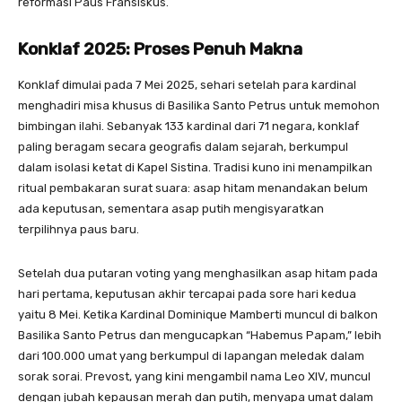
reformasi Paus Fransiskus.
Konklaf 2025: Proses Penuh Makna
Konklaf dimulai pada 7 Mei 2025, sehari setelah para kardinal
menghadiri misa khusus di Basilika Santo Petrus untuk memohon
bimbingan ilahi. Sebanyak 133 kardinal dari 71 negara, konklaf
paling beragam secara geografis dalam sejarah, berkumpul
dalam isolasi ketat di Kapel Sistina. Tradisi kuno ini menampilkan
ritual pembakaran surat suara: asap hitam menandakan belum
ada keputusan, sementara asap putih mengisyaratkan
terpilihnya paus baru.
Setelah dua putaran voting yang menghasilkan asap hitam pada
hari pertama, keputusan akhir tercapai pada sore hari kedua
yaitu 8 Mei. Ketika Kardinal Dominique Mamberti muncul di balkon
Basilika Santo Petrus dan mengucapkan “Habemus Papam,” lebih
dari 100.000 umat yang berkumpul di lapangan meledak dalam
sorak sorai. Prevost, yang kini mengambil nama Leo XIV, muncul
dengan jubah kepausan merah dan putih, menyapa umat dalam