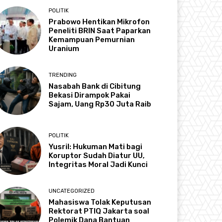
POLITIK
Prabowo Hentikan Mikrofon
Peneliti BRIN Saat Paparkan
Kemampuan Pemurnian
Uranium
TRENDING
Nasabah Bank di Cibitung
Bekasi Dirampok Pakai
Sajam, Uang Rp30 Juta Raib
POLITIK
Yusril: Hukuman Mati bagi
Koruptor Sudah Diatur UU,
Integritas Moral Jadi Kunci
UNCATEGORIZED
Mahasiswa Tolak Keputusan
Rektorat PTIQ Jakarta soal
Polemik Dana Bantuan