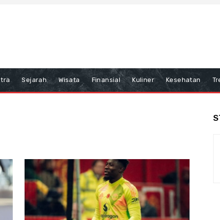
tra
Sejarah
Wisata
Finansial
Kuliner
Kesehatan
Tr
S